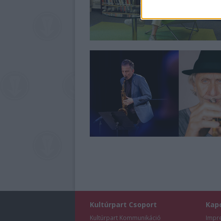
Kultúrpart Csoport
Kap
Kultúrpart Kommunikáció
Impr