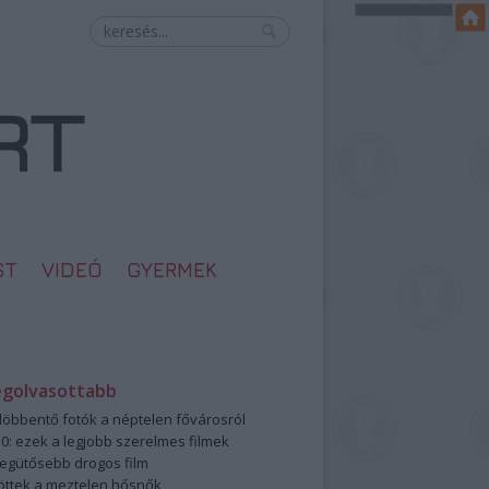
ST
VIDEÓ
GYERMEK
egolvasottabb
öbbentő fotók a néptelen fővárosról
0: ezek a legjobb szerelmes filmek
legütősebb drogos film
öttek a meztelen hősnők