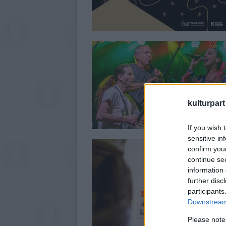
kulturpart
If you wish 
sensitive in
confirm you
continue se
information 
further disc
participants
Downstream 
Please note