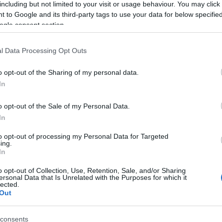
including but not limited to your visit or usage behaviour. You may click 
 to Google and its third-party tags to use your data for below specifi
Hat ország táncművészeivel érkezik a XI.
ogle consent section.
Nemzetközi Monotánc Fesztivál
2024. 05. 21.
|
Kultúrpart
A Bethlen Téri Színházban, a XI. Nemzetközi Monotánc
l Data Processing Opt Outs
Fesztiválon a Dél-Koreából és európai országokból érkező
fellépők mellett, a hazai táncszakma kiváló művészeinek
o opt-out of the Sharing of my personal data.
előadásai gazdagítják a programot.
In
tovább
o opt-out of the Sale of my Personal Data.
Világsztárokkal ünnepel a 10. Cziffra
In
Fesztivál
2024. 05. 16.
|
Kultúrpart
to opt-out of processing my Personal Data for Targeted
ing.
Többek között
Martha Argerich
,
Fazil Say, a Royal
In
Philharmonic Orchestra és Mischa Maisky
is fellép a
jubileumi Cziffra Fesztiválon.
o opt-out of Collection, Use, Retention, Sale, and/or Sharing
ersonal Data that Is Unrelated with the Purposes for which it
lected.
tovább
Out
Vigyázat, törékeny!
consents
2023. 11. 22.
|
Kultúrpart