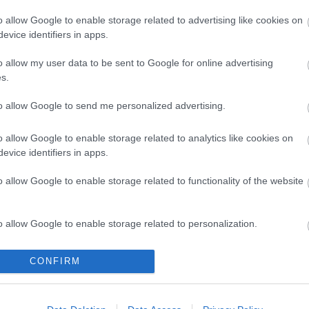
November 25-én szombaton, a Ludwig Lounge eseményei
o allow Google to enable storage related to advertising like cookies on
ez alkalommal a
Vigyázat, törékeny. Handle with Care
című
evice identifiers in apps.
kiállításhoz kapcsolódnak a Ludwig Múzeumban.
o allow my user data to be sent to Google for online advertising
s.
tovább
to allow Google to send me personalized advertising.
Kóstold meg a Balatont!
2023. 08. 16.
|
Kultúrpart
o allow Google to enable storage related to analytics like cookies on
Hínáros lángossal, algás jégkásával és bojli falatokkal
evice identifiers in apps.
érkezik a BALATORIUM Menü.
o allow Google to enable storage related to functionality of the website
tovább
o allow Google to enable storage related to personalization.
Dolgok Könyvtára a budapesti Goethe-
o allow Google to enable storage related to security, including
CONFIRM
Institutban
cation functionality and fraud prevention, and other user protection.
2023. 07. 18.
|
Kultúrpart
Projektor, USB mikrofon és hordozható hangszóró a