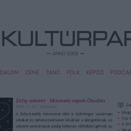
ODALOM
ZENE
TÁNC
FOLK
KÉPZŐ
PODCA
Zichy-advent - Múzeumi napok Óbudán
L
2024. 11. 25.
|
Kultúrpart
Megd
A Zichy-kastély múzeumai idén is különleges vasárnapi
Top 1
sétákat és tárlatvezetéseket kínálnak a látogatóknak, az
A 10 
adventi workshopok pedig kellemes időtöltést ígérnek az
Megj