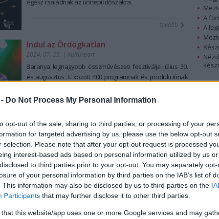
egész családnak az ünnepi időszakra.
Mezt
A fo
tovább
A leg
Mezt
Indul az Ördögkatlan
Kész
2024. 07. 25.
|
Kultúrpart
Nézd
készü
Baranya legnagyobb összművészeti fesztiválja július 30.
és augusztus 3. között 400 programnak és produkciónak
Hírle
ad otthont.
 -
Do Not Process My Personal Information
tovább
to opt-out of the sale, sharing to third parties, or processing of your per
formation for targeted advertising by us, please use the below opt-out s
Múzeumok Éjszakája a Mai Manó Házban
r selection. Please note that after your opt-out request is processed y
2024. 06. 10.
|
Kultúrpart
eing interest-based ads based on personal information utilized by us or
Jógával, workshoppal, fotóautomatával, tárlat- és
disclosed to third parties prior to your opt-out. You may separately opt-
házvezetésekkel, esti koncerttel, könyvbemutatóval,
losure of your personal information by third parties on the IAB’s list of
vetítésekkel és három szuper kiállítással vár a Mai Manó
. This information may also be disclosed by us to third parties on the
IA
Ház!
Participants
that may further disclose it to other third parties.
 that this website/app uses one or more Google services and may gath
tovább