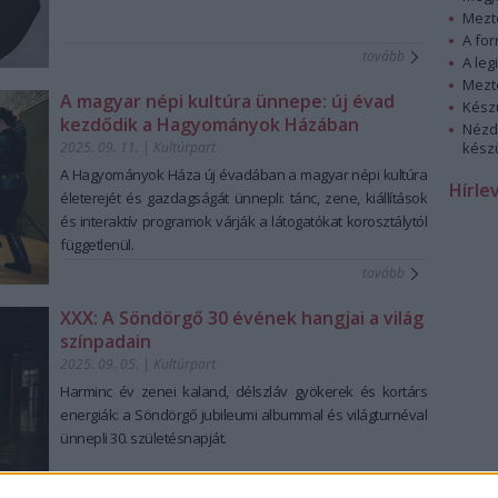
Mezt
A fo
tovább
A leg
Mezt
A magyar népi kultúra ünnepe: új évad
Kész
kezdődik a Hagyományok Házában
Nézd
2025. 09. 11.
|
Kultúrpart
készü
A Hagyományok Háza új évadában a magyar népi kultúra
Hírle
életerejét és gazdagságát ünnepli: tánc, zene, kiállítások
és interaktív programok várják a látogatókat korosztálytól
függetlenül.
tovább
XXX: A Söndörgő 30 évének hangjai a világ
színpadain
2025. 09. 05.
|
Kultúrpart
Harminc év zenei kaland, délszláv gyökerek és kortárs
energiák: a Söndörgő jubileumi albummal és világturnéval
ünnepli 30. születésnapját.
tovább