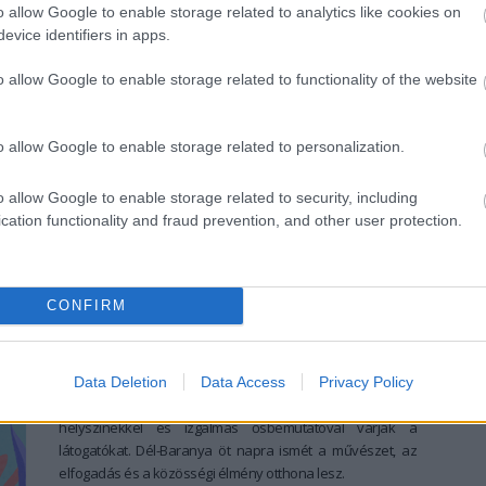
színház fővárosa lesz. Három nap, amikor minden a
o allow Google to enable storage related to analytics like cookies on
kultúráról, a közösségről és a jókedvről szól.
evice identifiers in apps.
tovább
o allow Google to enable storage related to functionality of the website
A Budapest Parkban debütál a
Superalbum
o allow Google to enable storage related to personalization.
2025. 08. 01.
|
Kultúrpart
A Budapest Parkban debütál élőben a Superalbum,
o allow Google to enable storage related to security, including
amelyben népszerű hazai előadók és a Superar
cation functionality and fraud prevention, and other user protection.
gyermekkórus közösen szólaltatja meg a jövő és a jelen
hangját.
tovább
CONFIRM
Katlanra fel! Kedden indul a 18.
Ördögkatlan Fesztivál
2025. 07. 25.
|
Kultúrpart
Data Deletion
Data Access
Privacy Policy
Több mint 600 programmal, új tematikákkal, megújult
helyszínekkel és izgalmas ősbemutatóval várják a
látogatókat. Dél-Baranya öt napra ismét a művészet, az
elfogadás és a közösségi élmény otthona lesz.