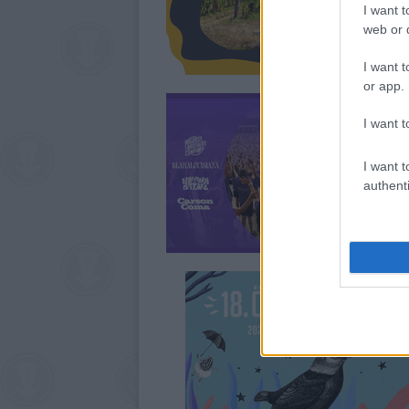
I want t
web or d
I want t
or app.
I want t
I want t
authenti