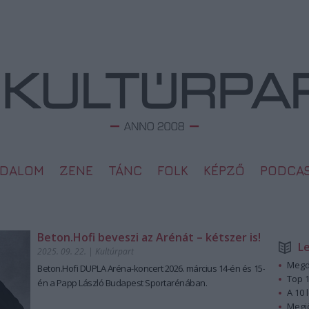
ODALOM
ZENE
TÁNC
FOLK
KÉPZŐ
PODCA
Beton.Hofi beveszi az Arénát – kétszer is!
L
2025. 09. 22.
|
Kultúrpart
Megd
Beton.Hofi
DUPLA Aréna-koncert 2026. március 14-én és 15-
Top 1
én
a Papp László Budapest Sportarénában.
A 10 
Megj