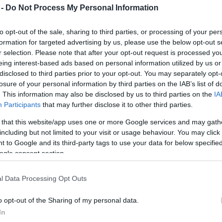
 -
Do Not Process My Personal Information
A varázsvilág újra életre kel: Harry Potter
filmkoncert a Budafoki Dohnányi
to opt-out of the sale, sharing to third parties, or processing of your per
Zenekarral
formation for targeted advertising by us, please use the below opt-out s
2025. 09. 03.
|
Kultúrpart
r selection. Please note that after your opt-out request is processed y
Varázslatos élmény várja a rajongókat novemberben: a
eing interest-based ads based on personal information utilized by us or
Harry Potter és a bölcsek köve™ teljes filmje óriásvásznon,
disclosed to third parties prior to your opt-out. You may separately opt-
élő szimfonikus kísérettel tér vissza a magyar
losure of your personal information by third parties on the IAB’s list of
közönséghez.
tovább
. This information may also be disclosed by us to third parties on the
IA
Participants
that may further disclose it to other third parties.
Elindult a nyárzáró fesztivál: Szirmai Marci
 that this website/app uses one or more Google services and may gath
adta át az első SZIN-karszalagot
including but not limited to your visit or usage behaviour. You may click 
2025. 08. 27.
|
Kultúrpart
 to Google and its third-party tags to use your data for below specifi
Szerda délben megnyíltak a Coca-Cola SZIN kapui, innentől
ogle consent section.
négy napon át tíz helyszínen, több mint 200 fellépő pörgeti
fel a hangulatot a hazai fesztiválévad utolsó nagy buliján.
l Data Processing Opt Outs
tovább
o opt-out of the Sharing of my personal data.
Sálom utca - Harmadszor is együtt a
In
kortárs zsidó fesztiválon