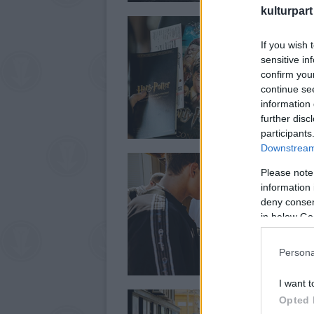
kulturpart
If you wish 
sensitive in
confirm you
continue se
information 
further disc
participants
Downstream 
Please note
information 
deny consent
in below Go
Persona
I want t
Opted 