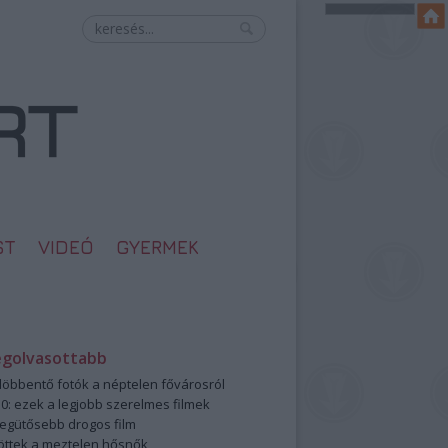
ST
VIDEÓ
GYERMEK
egolvasottabb
öbbentő fotók a néptelen fővárosról
0: ezek a legjobb szerelmes filmek
legütősebb drogos film
öttek a meztelen hősnők