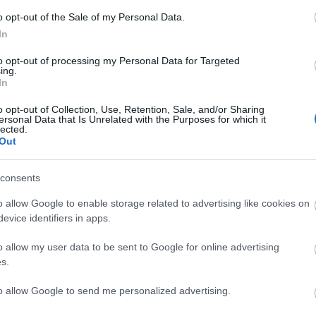
2025. 08. 26.
|
Kultúrpart
o opt-out of the Sale of my Personal Data.
Szeptember 7-én a Csányi utcában kortárs művészetek,
In
zenék, irodalom és közösségi élmények várják
mindazokat, akik együtt ünnepelnék a zsidó kultúrát és a
to opt-out of processing my Personal Data for Targeted
ing.
közösség erejét.
In
tovább
o opt-out of Collection, Use, Retention, Sale, and/or Sharing
Színház, koncert, jóga és trap: jön a SICC
ersonal Data that Is Unrelated with the Purposes for which it
lected.
Fesztivál
Out
2025. 08. 21.
|
Kultúrpart
Augusztus 26-án első alkalommal rendezik meg a SICC
consents
Összművészeti Fesztivált az Akvárium Klubban, ahol
egész délutántól hajnalig egymást érik majd a műfajokon
o allow Google to enable storage related to advertising like cookies on
átívelő programok.
evice identifiers in apps.
tovább
o allow my user data to be sent to Google for online advertising
Bor, zene, színház, őszi színek, nyári
s.
pörgés - Idén is Kerekdomb Fesztivál
2025. 08. 15.
|
Kultúrpart
to allow Google to send me personalized advertising.
Szeptember 19–21. között Tállya ismét a bor, a zene és a