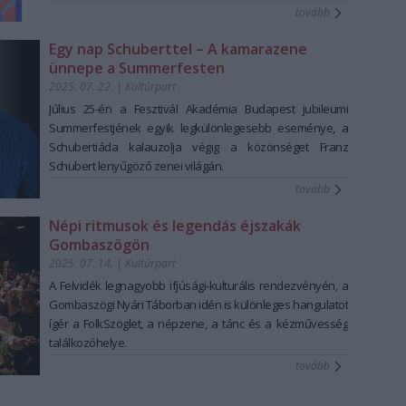
tovább
Egy nap Schuberttel – A kamarazene
ünnepe a Summerfesten
2025. 07. 22.
|
Kultúrpart
Július 25-én a Fesztivál Akadémia Budapest jubileumi
Summerfestjének egyik legkülönlegesebb eseménye, a
Schubertiáda kalauzolja végig a közönséget Franz
Schubert lenyűgöző zenei világán.
tovább
Népi ritmusok és legendás éjszakák
Gombaszögön
2025. 07. 14.
|
Kultúrpart
A Felvidék legnagyobb ifjúsági-kulturális rendezvényén, a
Gombaszögi Nyári Táborban idén is különleges hangulatot
ígér a FolkSzöglet, a népzene, a tánc és a kézművesség
találkozóhelye.
tovább