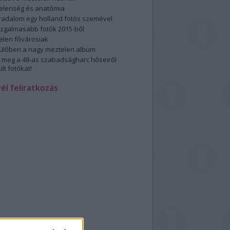
elenség és anatómia
rradalom egy holland fotós szemével
izgalmasabb fotók 2015-ből
elen fővárosiak
ülőben a nagy meztelen album
 meg a 48-as szabadságharc hőseiről
lt fotókat!
vél feliratkozás