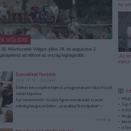
Az em
EK VÖLGYE
a 35. Művészetek Völgye: július 24. és augusztus 2.
igántpetend ad otthont az ország legnagyobb
„Az e
zárt
Szavakkal festeni
2026. 07. 16.
|
Kultúrpart
Értékes készségeket fejleszt a Hagyományok Háza ősszel
L
induló képzése
Megd
A jó mesemondó - Kovács Ágnes mesekutató szavait
Top 1
némileg leegyszerűsítve - „szavakkal fest képeket” –
A 10 
ennek a láttató erejű mesemondásnak a hagyományos
Megj
módszere pedig tanulható, tanítható. A szabad, rögtönző,
tovább
Mezt
élőszavas mesemondás nemcsak művészi élményt ad,
A fo
hanem kiemelten fontos készségeket fejleszt; hozzájárul