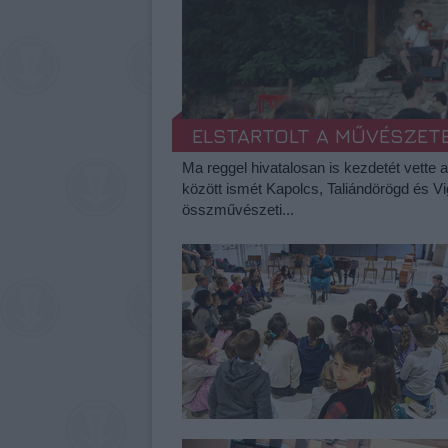
ELSTARTOLT A MŰVÉSZET
Ma reggel hivatalosan is kezdetét vette 
között ismét Kapolcs, Taliándörögd és V
összművészeti...