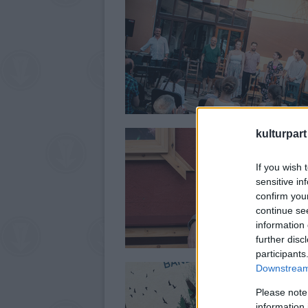
kulturpart
If you wish 
sensitive in
confirm you
continue se
information 
further disc
participants
Downstream 
Please note
information 