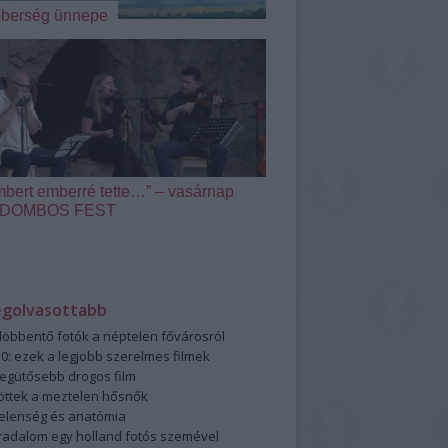
berség ünnepe
mbert emberré tette…” – vasárnap
 a DOMBOS FEST
egolvasottabb
öbbentő fotók a néptelen fővárosról
0: ezek a legjobb szerelmes filmek
legütősebb drogos film
öttek a meztelen hősnők
elenség és anatómia
rradalom egy holland fotós szemével