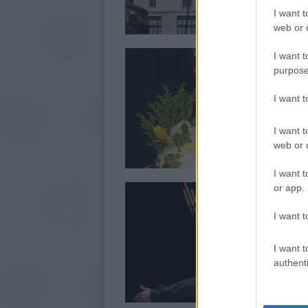
I want t
web or d
I want t
purpose
I want 
I want t
web or d
I want t
or app.
I want t
I want t
authenti