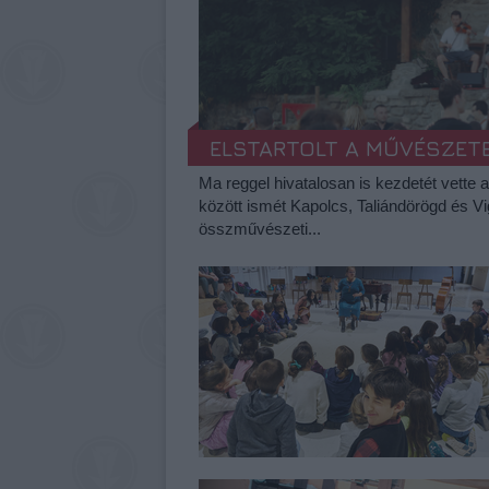
ELSTARTOLT A MŰVÉSZET
Ma reggel hivatalosan is kezdetét vette 
között ismét Kapolcs, Taliándörögd és V
összművészeti...