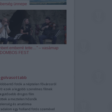
berség ünnepe
mbert emberré tette…” – vasárnap
 a DOMBOS FEST
egolvasottabb
öbbentő fotók a néptelen fővárosról
0: ezek a legjobb szerelmes filmek
legütősebb drogos film
öttek a meztelen hősnők
elenség és anatómia
rradalom egy holland fotós szemével