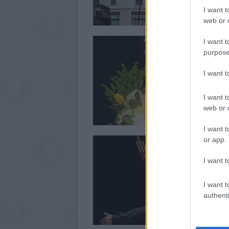
I want t
web or d
I want t
purpose
I want 
I want t
web or d
I want t
or app.
I want t
I want t
authenti