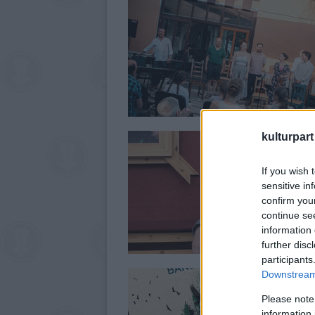
kulturpart
If you wish 
sensitive in
confirm you
continue se
information 
further disc
participants
Downstream 
Please note
information 