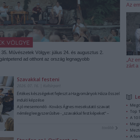
Az em
EK VÖLGYE
a 35. Művészetek Völgye: július 24. és augusztus 2.
igántpetend ad otthont az ország legnagyobb
„Az e
zárt
Szavakkal festeni
2026. 07. 16.
|
Kultúrpart
Értékes készségeket fejleszt a Hagyományok Háza ősszel
L
induló képzése
Megd
A jó mesemondó - Kovács Ágnes mesekutató szavait
Top 1
némileg leegyszerűsítve - „szavakkal fest képeket” –
A 10 
ennek a láttató erejű mesemondásnak a hagyományos
Megj
módszere pedig tanulható, tanítható. A szabad, rögtönző,
tovább
Mezt
élőszavas mesemondás nemcsak művészi élményt ad,
A fo
hanem kiemelten fontos készségeket fejleszt; hozzájárul