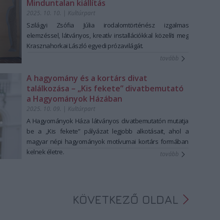
Minduntalan kiállítás
2025. 10. 10.
|
Kultúrpart
Szilágyi Zsófia Júlia irodalomtörténész izgalmas
elemzéssel, látványos, kreatív installációkkal közelíti meg
Krasznahorkai László egyedi prózavilágát.
tovább
A hagyomány és a kortárs divat
találkozása – „Kis fekete” divatbemutató
a Hagyományok Házában
2025. 10. 09.
|
Kultúrpart
A Hagyományok Háza látványos divatbemutatón mutatja
be a „Kis fekete” pályázat legjobb alkotásait, ahol a
magyar népi hagyományok motívumai kortárs formában
kelnek életre.
tovább
KÖVETKEZŐ OLDAL