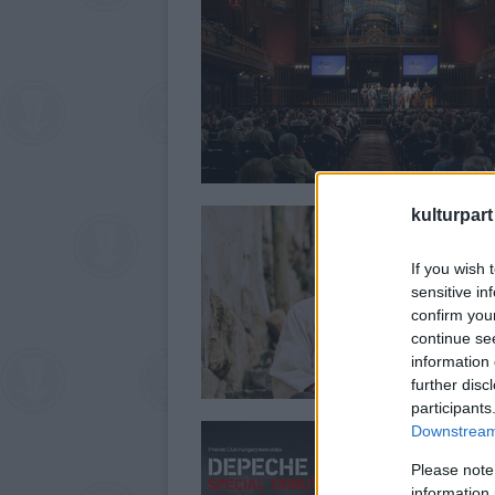
kulturpart
If you wish 
sensitive in
confirm you
continue se
information 
further disc
participants
Downstream 
Please note
information 