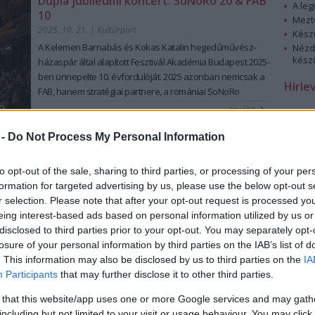
Dupla jubileumi koncert: SoNoRo 20 & FAB
A leg
mutatják meg, melyek a
Magyar Vasúttörténeti Parkban
10
Mezt
készültek. A társulat jelmezeiből is láthatnak pár izgalmas
2025. 10. 21.
|
Kultúrpart
Kész
darabot, és ahogy azt már megszokhattuk, a társulat tagjai
A Kelemen Barnabás és Kokas Katalin hegedűművész-
Nézd
lendületes élő táncképekkel is színesítik az eseményt.
készü
házaspár által alapított Fesztivál Akadémia
Budapest 2025-
Az előadás mottója a Határtalanul kiállítás mottója is
ben ünnepelte 10. évfordulóját. 2025 azonban nemcsak a
Hírle
egyben, melyet
Kányádi Sándor Előhang
című verséből
FAB, hanem stratégiai
partnere, a romániai SoNoRo
választottak:
életében is mérföldkő, hiszen a Razvan Popovici
tovább
“(...)
vannak vidékek viselem
brácsaművész által
vezetett partnerfesztivál idén ünnepli
akár a bőrt a testemen
20 éves fennállását.
Dongó a Zeneakadémián
 -
Do Not Process My Personal Information
meggyötörten is gyönyörű
2025. 10. 19.
|
Küttel Dávid
tájak ahol a keserű
Szokolay Dongó Balázs az improvizáció népi fúvós
to opt-out of the sale, sharing to third parties, or processing of your per
számban édessé ízesül
nagymestere, emellett zeneszerzéssel is foglalkozik.
formation for targeted advertising by us, please use the below opt-out s
vannak vidékek legbelül”
Karakteres játéka, egyedi dallamformálása és ötletes
r selection. Please note that after your opt-out request is processed y
A társulat
17 előadást tart
repertoáron minden korosztályt
szólói rengeteg alkotó számára jelentenek kapcsolódási
eing interest-based ads based on personal information utilized by us or
megcélozva. Az előző évadban 7 új előadást mutattak be,
pontot. Születésnapi műsorában életútja fontos és
disclosed to third parties prior to your opt-out. You may separately opt-
idén ezek továbbjátszása van fókuszban. A
Bernarda
jelenleg is aktív formációit mutatja be -- a teljesség igénye
losure of your personal information by third parties on the IAB’s list of
tovább
ballada
friss szereposztással születik újjá, a
Taven
nélkül.
. This information may also be disclosed by us to third parties on the
IA
Baxtale! - Legyetek szerencsések!
és
Tántorgók – a hazát
Túlvilági olimpikonok a Depeche Mode
Participants
that may further disclose it to other third parties.
elhagyók emlékére
továbbra is a társulat legnépszerűbb
univerzumában – grandiózus show az
produkciói.
 that this website/app uses one or more Google services and may gath
MVM Dome-ban
A társulat kiemelt küldetése a
tehetséggondozás
, három
including but not limited to your visit or usage behaviour. You may click 