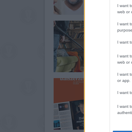
I want t
web or d
I want t
purpose
I want 
I want t
web or d
I want t
or app.
I want t
I want t
authenti