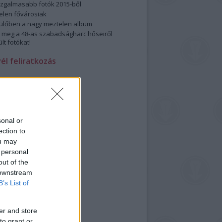
izgalmasabb fotók 2015-ből
elen fővárosiak
ülőben a nagy meztelen album
 meg a 48-as szabadságharc hőseiről
lt fotókat!
vél feliratkozás
sonal or
ection to
ou may
 personal
out of the
 downstream
B’s List of
er and store
to grant or