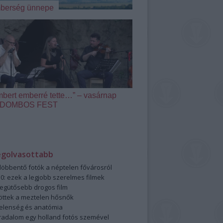
berség ünnepe
mbert emberré tette…” – vasárnap
 a DOMBOS FEST
egolvasottabb
öbbentő fotók a néptelen fővárosról
0: ezek a legjobb szerelmes filmek
legütősebb drogos film
öttek a meztelen hősnők
elenség és anatómia
rradalom egy holland fotós szemével