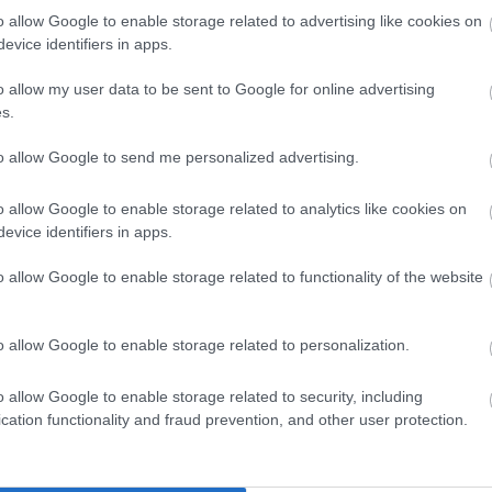
o allow Google to enable storage related to advertising like cookies on
tovább
evice identifiers in apps.
Szembe mersz nézni azzal, akivé válhattál
o allow my user data to be sent to Google for online advertising
volna?
s.
2025. 10. 13.
|
Kultúrpart
to allow Google to send me personalized advertising.
Vigh Bálint új független filmje, a
KONEKT
az önismeret és a
traumafeldolgozás kérdéseit vizsgálja egy mesterséges
intelligencia uralta világban.
o allow Google to enable storage related to analytics like cookies on
evice identifiers in apps.
tovább
o allow Google to enable storage related to functionality of the website
Dalokból szőtt történelem – megjelent a
Dalszerző Bookazin
o allow Google to enable storage related to personalization.
2025. 10. 10.
|
Kultúrpart
Megjelent az Artisjus első Dalszerző Bookazin kiadványa,
o allow Google to enable storage related to security, including
amely több mint száz év magyar zenetörténetét sűríti –
cation functionality and fraud prevention, and other user protection.
Bartóktól és Huszkától a Szörényi-Bródy fémjelezte
beathullámig, a bakelittől az algoritmusig.
tovább