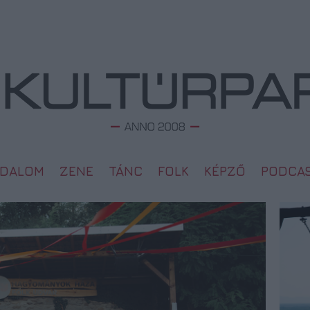
ODALOM
ZENE
TÁNC
FOLK
KÉPZŐ
PODCA