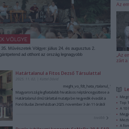
Az em
EK VÖLGYE
a 35. Művészetek Völgye: július 24. és augusztus 2.
igántpetend ad otthont az ország legnagyobb
„Az e
zárt
Határtalanul a Fitos Dezső Társulattal
2025. 11. 02.
|
Küttel Dávid
meghi_vo_fdt_hata_rtalanul_1.jpg
L
Magyarország legfiatalabb hivatásos néptáncegyüttese a
Megd
Határtalanul című tárlattal mutatja be negyedik évadát
a
Top 1
Fonó Budai Zeneházban
2025. november 3-án 11 órától
A 10 
Az évad első bemutatója szeptember végén a
Megj
Transylvania Express
volt. A kiállításon ezt a
tovább
Mezt
táncképekben, ritmusokban, dallamokban gazdag erdélyi
A fo
körutazást
Papp Kornél
különleges fotóin keresztül