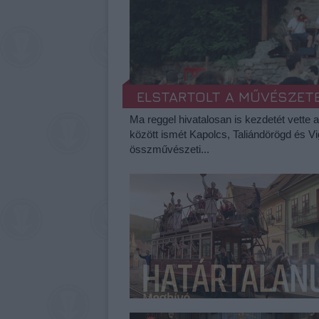
ELSTARTOLT A MŰVÉSZET
Ma reggel hivatalosan is kezdetét vette 
között ismét Kapolcs, Taliándörögd és V
összművészeti...