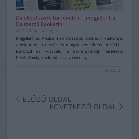
Dalokból szőtt történelem – megjelent a
Dalszerző Bookazin
2025. 10. 10.
|
Kultúrpart
Megjelent az Artisjus első Dalszerző Bookazin kiadványa,
amely több mint száz év magyar zenetörténetét sűríti –
Bartóktól és Huszkától a Szörényi-Bródy fémjelezte
beathullámig, a bakelittől az algoritmusig.
tovább
ELŐZŐ OLDAL
KÖVETKEZŐ OLDAL