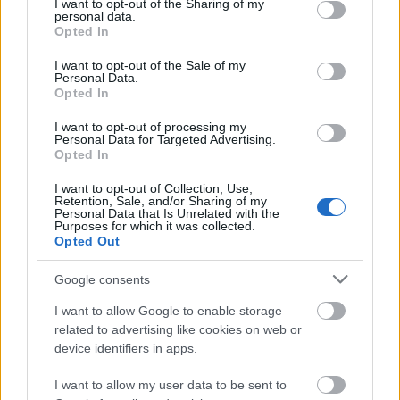
not limited to your visit or usage behaviour. You may click to
I want to opt-out of the Sharing of my
kapcsolódott.
personal data.
grant or deny consent to Google and its third-party tags to
A
Petőfi Kulturális Program
keretében hamarosan az
Opted In
use your data for below specified purposes in below Google
Örömtánc
című előadásukkal utazzák körbe az országot, de
consent section.
I want to opt-out of the Sale of my
műsoron tartják egyedülálló
Tündérhinta
című babaszínházi
Personal Data.
előadásukat és a
Kamaszodók - Élet a falakon túl
ifjúsági
Opted In
előadást is.
Új mesedarabbal és babaszínházi
előadással
gazdagodik repertoárjuk.
I want to opt-out of processing my
Personal Data for Targeted Advertising.
Az
ünnepi időszakra
a társulat a
Karácsonyi álom - a fény
Opted In
meséje
című előadással készül, amit kicsiknek és nagyoknak
Dongó a Zeneakadémián
is ajánlanak.
Gyerektáncház-sorozatukat is
a jeles napokra
I want to opt-out of Collection, Use,
2025. 10. 19.
|
Küttel Dávid
fűzik fel (pásztorünnep, Márton-nap, advent), minden
Retention, Sale, and/or Sharing of my
Personal Data that Is Unrelated with the
hónapban a Fonó Budai Zeneházban
Szokolay Dongó Balázs az improvizáció népi fúvós
Purposes for which it was collected.
nagymestere, emellett zeneszerzéssel is foglalkozik.
Opted Out
Karakteres játéka, egyedi dallamformálása és ötletes szólói
rengeteg alkotó számára jelentenek kapcsolódási pontot.
Számos meghívást kapnak
nagyprodukciókba
, így a
Google consents
Születésnapi műsorában életútja fontos és jelenleg is aktív
közelmúltban „403. billentyű” – Presser-koncert vendégei
formációit mutatja be -- a teljesség igénye nélkül.
I want to allow Google to enable storage
voltak, most a december 28-ai
Dohnányi zenekarral
közös
tovább
related to advertising like cookies on web or
nagykoncertre készülnek.
device identifiers in apps.
I want to allow my user data to be sent to