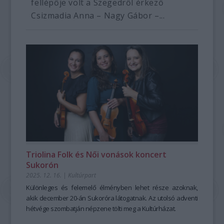
fellépője volt a Szegedről érkező
Csizmadia Anna – Nagy Gábor –...
Triolina Folk és Női vonások koncert
Sukorón
2025. 12. 16.
|
Kultúrpart
Különleges és felemelő élményben lehet része azoknak,
akik december 20-án Sukoróra látogatnak. Az utolsó adventi
hétvége szombatján népzene tölti meg a Kultúrházat.