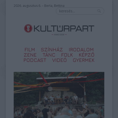
2026. augusztus 6. – Berta, Bettina
FILM
SZÍNHÁZ
IRODALOM
ZENE
TÁNC
FOLK
KÉPZŐ
PODCAST
VIDEÓ
GYERMEK