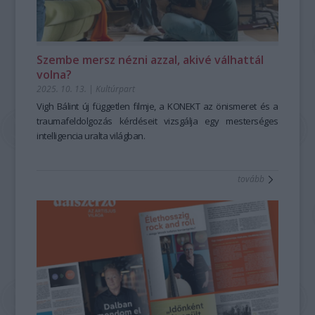
Szembe mersz nézni azzal, akivé válhattál
volna?
2025. 10. 13.
|
Kultúrpart
Vigh Bálint új független filmje, a
KONEKT
az önismeret és a
traumafeldolgozás kérdéseit vizsgálja egy mesterséges
intelligencia uralta világban.
tovább