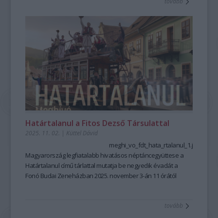
tovább
balkáni örömzene egész kontinenseket hódít meg. Ezúttal
különleges vendégként a Junior Prima díjas jazz-
szaxofonművész, Oláh Kálmán Jr. csatlakozott hozzájuk, új
árnyalatokkal gazdagítva az amúgy is sodró hangzásvilágot.
Határtalanul a Fitos Dezső Társulattal
2025. 11. 02.
|
Küttel Dávid
meghi_vo_fdt_hata_rtalanul_1.jpg
Magyarország legfiatalabb hivatásos néptáncegyüttese a
Határtalanul című tárlattal mutatja be negyedik évadát
a
Fonó Budai Zeneházban
2025. november 3-án 11 órától
Az évad első bemutatója szeptember végén a
Transylvania
Express
volt. A kiállításon ezt a táncképekben, ritmusokban,
tovább
dallamokban gazdag erdélyi körutazást
Papp Kornél
különleges fotóin keresztül mutatják meg, melyek a
Magyar