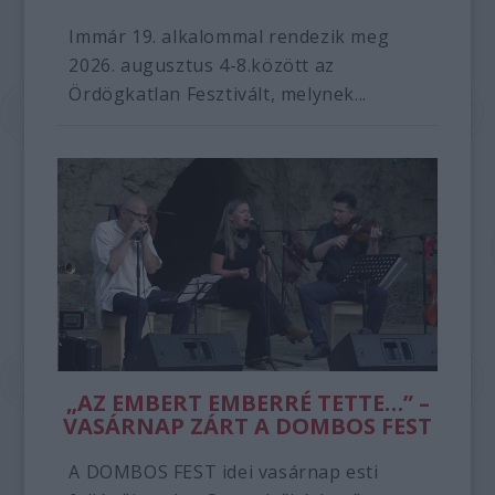
Immár 19. alkalommal rendezik meg
2026. augusztus 4-8.között az
Ördögkatlan Fesztivált, melynek...
„AZ EMBERT EMBERRÉ TETTE…” –
VASÁRNAP ZÁRT A DOMBOS FEST
A DOMBOS FEST idei vasárnap esti