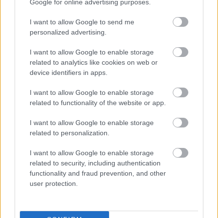
Google for online advertising purposes.
I want to allow Google to send me
personalized advertising.
I want to allow Google to enable storage
related to analytics like cookies on web or
device identifiers in apps.
Túlvilági olimpikonok a Depeche Mode
univerzumában – grandiózus show az MVM
I want to allow Google to enable storage
Dome-ban
related to functionality of the website or app.
2025. 10. 16.
|
Kultúrpart
I want to allow Google to enable storage
Két olimpiai bajnok, Szász Emese és Fodor Rajmund is kilép a
related to personalization.
valóság kereteiből, hogy misztikus lényként keljen életre a
101 Hang Depeche Mode Special Tribute
produkciójában.
I want to allow Google to enable storage
related to security, including authentication
tovább
functionality and fraud prevention, and other
user protection.