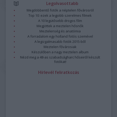
Legolvasottabb
Megdöbbentő fotók a néptelen fővárosról
Top 10: ezek a legjobb szerelmes filmek
A 10 legütősebb drogos film
Megjöttek a meztelen hősnők
Meztelenség és anatómia
A forradalom egy holland fotós szemével
A legizgalmasabb fotók 2015-ből
Meztelen fővárosiak
Készülőben a nagy meztelen album
Nézd meg a 48-as szabadságharc hőseiről készült
fotókat!
Hírlevél feliratkozás