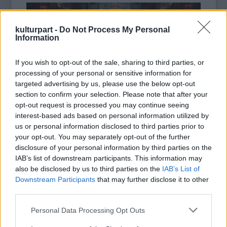
Vasúttörténeti Parkban
készültek. A társulat jelmezeiből is
láthatnak pár izgalmas darabot, és ahogy azt már
kulturpart -
Do Not Process My Personal
megszokhattuk, a társulat tagjai lendületes élő táncképekkel
Information
is színesítik az eseményt.
Az előadás mottója a Határtalanul kiállítás mottója is egyben,
melyet
Kányádi Sándor Előhang
című verséből választottak:
If you wish to opt-out of the sale, sharing to third parties, or
“(...)
vannak vidékek viselem
processing of your personal or sensitive information for
akár a bőrt a testemen
targeted advertising by us, please use the below opt-out
meggyötörten is gyönyörű
section to confirm your selection. Please note that after your
tájak ahol a keserű
opt-out request is processed you may continue seeing
Dupla jubileumi koncert: SoNoRo 20 & FAB
számban édessé ízesül
interest-based ads based on personal information utilized by
10
vannak vidékek legbelül”
us or personal information disclosed to third parties prior to
2025. 10. 21.
|
Kultúrpart
A társulat
17 előadást tart
repertoáron minden korosztályt
your opt-out. You may separately opt-out of the further
megcélozva. Az előző évadban 7 új előadást mutattak be,
A Kelemen Barnabás és Kokas Katalin hegedűművész-
disclosure of your personal information by third parties on the
idén ezek továbbjátszása van fókuszban. A
házaspár által alapított Fesztivál Akadémia
Budapest 2025-
Bernarda
IAB’s list of downstream participants. This information may
ballada
ben ünnepelte 10. évfordulóját. 2025 azonban nemcsak a
friss szereposztással születik újjá, a
Taven Baxtale! -
also be disclosed by us to third parties on the
IAB’s List of
Legyetek szerencsések!
FAB, hanem stratégiai
partnere, a romániai SoNoRo életében
és
Tántorgók – a hazát elhagyók
Downstream Participants
that may further disclose it to other
emlékére
is mérföldkő, hiszen a Razvan Popovici brácsaművész
továbbra is a társulat legnépszerűbb produkciói.
third parties.
tovább
által
A társulat kiemelt küldetése a
vezetett partnerfesztivál idén ünnepli 20 éves
tehetséggondozás
, három
Please note that this website/app uses one or more Google
Personal Data Processing Opt Outs
különböző városban (Győr, Szentendre, Budapest) vezetnek
fennállását.
services and may gather and store information including but
csoportokat, amelyekhez a kezdetek óta több ezer gyerek