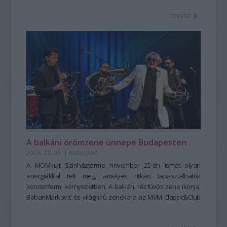
tovább
A balkáni örömzene ünnepe Budapesten
2025. 12. 05.
|
Kultúrpart
A MOMkult Színházterme november 25-én ismét olyan
energiákkal telt meg, amelyek ritkán tapasztalhatók
koncerttermi környezetben. A balkáni rézfúvós zene ikonja,
BobanMarković és világhírű zenekara az MVM Classic&Club
koncertsorozat meghívására tért vissza Budapestre, hogy a
közönségnek egyetlen este alatt felidézze mindazt, amiért a