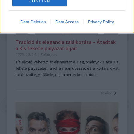
CONFIRM
Data Deletion
Data Access
Privacy Policy
Tradíció és elegancia találkozása – Átadták
a Kis fekete pályázat díjait
2025. 10. 14.
|
Kultúrpart
Tíz alkotó vehetett át elismerést a Hagyományok Háza Kis
fekete pályázatán, ahol a népművészet és a kortárs divat
találkozott egy különleges, immerzív bemutatón.
tovább