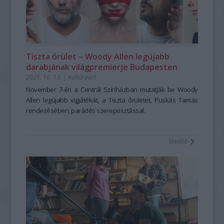
Tiszta őrület – Woody Allen legújabb
darabjának világpremierje Budapesten
2025. 10. 13.
|
Kultúrpart
November 7-én a Centrál Színházban mutatják be Woody
Allen legújabb vígjátékát, a
Tiszta őrületet
, Puskás Tamás
rendezésében, parádés szereposztással.
tovább