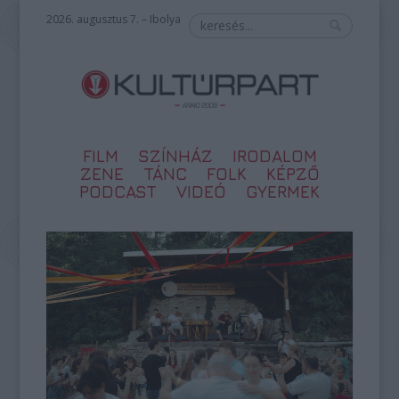
2026. augusztus 7. – Ibolya
FILM
SZÍNHÁZ
IRODALOM
ZENE
TÁNC
FOLK
KÉPZŐ
PODCAST
VIDEÓ
GYERMEK