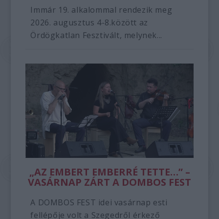
Immár 19. alkalommal rendezik meg
2026. augusztus 4-8.között az
Ördögkatlan Fesztivált, melynek...
„AZ EMBERT EMBERRÉ TETTE…” –
VASÁRNAP ZÁRT A DOMBOS FEST
A DOMBOS FEST idei vasárnap esti
fellépője volt a Szegedről érkező