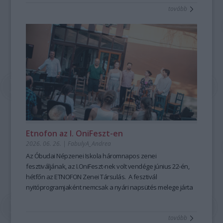
tovább
mesemondás nemcsak művészi élményt ad, hanem
kiemelten fontos készségeket fejleszt; hozzájárul a
magabiztosabb megszólaláshoz, fellépéshez, segíti az
előadói, pedagógusi jelenlétet, fejleszti a meggyőző, hiteles
kommunikációt is – olyan készségeket, amelyek digitális
korunkban is hangsúlyozottan értékesek. Ehhez nyújt
nagyszerű lehetőséget az idén 25 éves Hagyományok Háza
ősszel induló képzése, mely pedagógusok és
közművelődési szakemberek számára kínál elmélyült
szakmai és gyakorlati tudást a szövegfolklór tanulásáról és
tanításának módszertanáról.
Fábián
Etnofon az I. OniFeszt-en
Évi
2026. 06. 26.
|
FabulyA_Andrea
mesemondó
Az Óbudai Népzenei Iskola háromnapos zenei
a
fesztiváljának, az I.OniFeszt-nek volt vendége június 22-én,
Hagyományok
hétfőn az ETNOFON Zenei Társulás. A fesztivál
Házában
nyitóprogramjaként nemcsak a nyári napsütés melege járta
-
át az iskola kis, otthonos kertjét, hanem a Pazar dallam- és
Fotó:
szövegvilággal, muzikalitással felépített koncertműsor
Hrotkó
tovább
harmóniái is.
Bálint