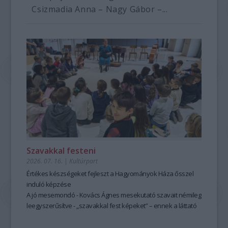
Csizmadia Anna – Nagy Gábor –...
Szavakkal festeni
2026. 07. 16.
|
Kultúrpart
Értékes készségeket fejleszt a Hagyományok Háza ősszel
induló képzése
A jó mesemondó - Kovács Ágnes mesekutató szavait némileg
leegyszerűsítve - „szavakkal fest képeket” – ennek a láttató
erejű mesemondásnak a hagyományos módszere pedig
tanulható, tanítható. A szabad, rögtönző, élőszavas