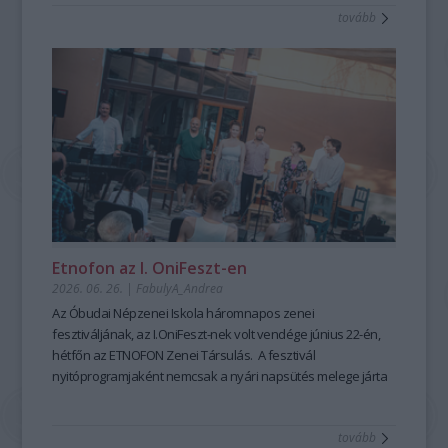
tovább
mesemondás nemcsak művészi élményt ad, hanem
kiemelten fontos készségeket fejleszt; hozzájárul a
magabiztosabb megszólaláshoz, fellépéshez, segíti az
előadói, pedagógusi jelenlétet, fejleszti a meggyőző, hiteles
kommunikációt is – olyan készségeket, amelyek digitális
korunkban is hangsúlyozottan értékesek. Ehhez nyújt
nagyszerű lehetőséget az idén 25 éves Hagyományok Háza
ősszel induló képzése, mely pedagógusok és
közművelődési szakemberek számára kínál elmélyült
szakmai és gyakorlati tudást a szövegfolklór tanulásáról és
tanításának módszertanáról.
Fábián
Etnofon az I. OniFeszt-en
Évi
2026. 06. 26.
|
FabulyA_Andrea
mesemondó
Az Óbudai Népzenei Iskola háromnapos zenei
a
fesztiváljának, az I.OniFeszt-nek volt vendége június 22-én,
Hagyományok
hétfőn az ETNOFON Zenei Társulás. A fesztivál
Házában
nyitóprogramjaként nemcsak a nyári napsütés melege járta
-
át az iskola kis, otthonos kertjét, hanem a Pazar dallam- és
Fotó:
szövegvilággal, muzikalitással felépített koncertműsor
Hrotkó
tovább
harmóniái is.
Bálint