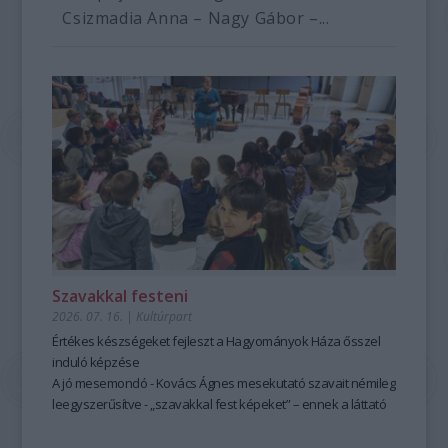
Csizmadia Anna – Nagy Gábor –...
Szavakkal festeni
2026. 07. 16.
|
Kultúrpart
Értékes készségeket fejleszt a Hagyományok Háza ősszel
induló képzése
A jó mesemondó - Kovács Ágnes mesekutató szavait némileg
leegyszerűsítve - „szavakkal fest képeket” – ennek a láttató
erejű mesemondásnak a hagyományos módszere pedig
tanulható, tanítható. A szabad, rögtönző, élőszavas