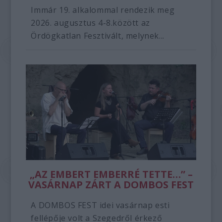
Immár 19. alkalommal rendezik meg
2026. augusztus 4-8.között az
Ördögkatlan Fesztivált, melynek...
„AZ EMBERT EMBERRÉ TETTE…” –
VASÁRNAP ZÁRT A DOMBOS FEST
A DOMBOS FEST idei vasárnap esti
fellépője volt a Szegedről érkező