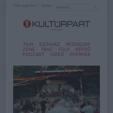
2026. augusztus 7. – Ibolya
FILM
SZÍNHÁZ
IRODALOM
ZENE
TÁNC
FOLK
KÉPZŐ
PODCAST
VIDEÓ
GYERMEK