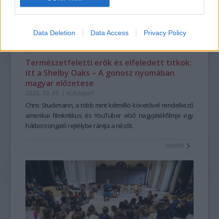
Data Deletion
Data Access
Privacy Policy
Természetfeletti erők és elfeledett titkok:
itt a Shelby Oaks – A gonosz nyomában
magyar előzetese
2025. 10. 09.
|
Kultúrpart
Chris Stuckmann, a több mint kétmillió követővel rendelkező
amerikai filmkritikus és YouTuber első nagyjátékfilmje egy
hátborzongató rejtélybe rántja a nézőt.
tovább