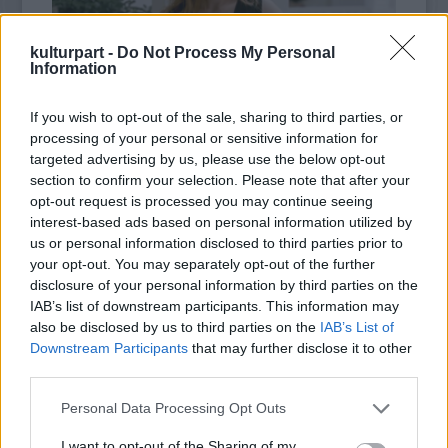
kulturpart -
Do Not Process My Personal
Information
If you wish to opt-out of the sale, sharing to third parties, or
processing of your personal or sensitive information for
targeted advertising by us, please use the below opt-out
section to confirm your selection. Please note that after your
opt-out request is processed you may continue seeing
A hagyomány és a kortárs divat találkozása
interest-based ads based on personal information utilized by
– „Kis fekete” divatbemutató a
us or personal information disclosed to third parties prior to
Hagyományok Házában
your opt-out. You may separately opt-out of the further
2025. 10. 09.
|
Kultúrpart
disclosure of your personal information by third parties on the
A Hagyományok Háza látványos divatbemutatón mutatja be
IAB’s list of downstream participants. This information may
a „Kis fekete” pályázat legjobb alkotásait, ahol a magyar népi
also be disclosed by us to third parties on the
IAB’s List of
hagyományok motívumai kortárs formában kelnek életre.
Downstream Participants
that may further disclose it to other
third parties.
tovább
Please note that this website/app uses one or more Google
Personal Data Processing Opt Outs
services and may gather and store information including but
not limited to your visit or usage behaviour. You may click to
I want to opt-out of the Sharing of my