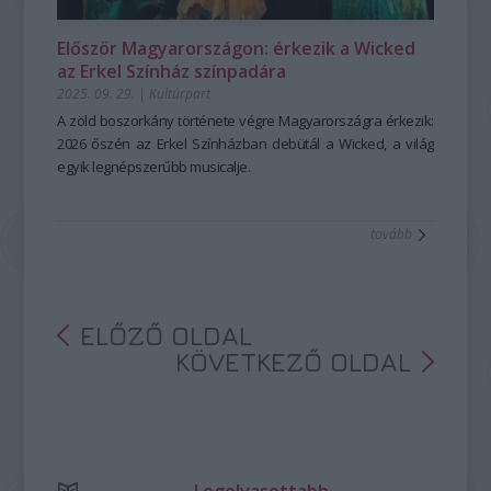
Először Magyarországon: érkezik a Wicked
az Erkel Színház színpadára
2025. 09. 29.
|
Kultúrpart
A zöld boszorkány története végre Magyarországra érkezik:
2026 őszén az Erkel Színházban debütál a Wicked, a világ
egyik legnépszerűbb musicalje.
tovább
ELŐZŐ OLDAL
KÖVETKEZŐ OLDAL