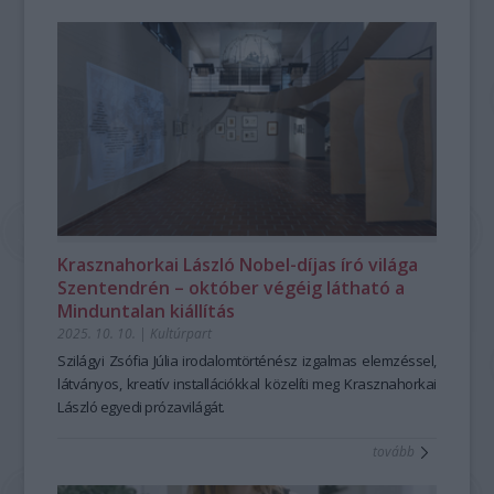
Krasznahorkai László Nobel-díjas író világa
Szentendrén – október végéig látható a
Minduntalan kiállítás
2025. 10. 10.
|
Kultúrpart
Szilágyi Zsófia Júlia irodalomtörténész izgalmas elemzéssel,
látványos, kreatív installációkkal közelíti meg Krasznahorkai
László egyedi prózavilágát.
tovább