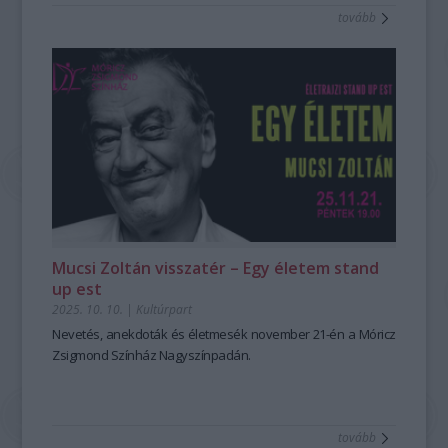
tovább
Mucsi Zoltán visszatér – Egy életem stand
up est
2025. 10. 10.
|
Kultúrpart
Nevetés, anekdoták és életmesék november 21-én a Móricz
Zsigmond Színház Nagyszínpadán.
tovább