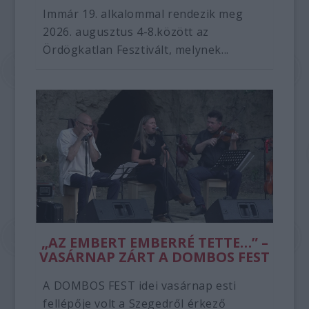
Immár 19. alkalommal rendezik meg
2026. augusztus 4-8.között az
Ördögkatlan Fesztivált, melynek...
„AZ EMBERT EMBERRÉ TETTE…” –
VASÁRNAP ZÁRT A DOMBOS FEST
A DOMBOS FEST idei vasárnap esti
fellépője volt a Szegedről érkező