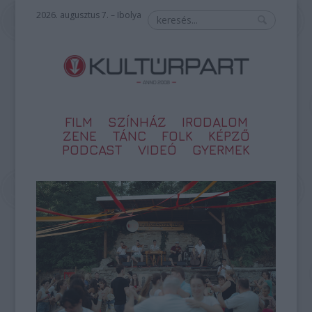
2026. augusztus 7. – Ibolya
FILM
SZÍNHÁZ
IRODALOM
ZENE
TÁNC
FOLK
KÉPZŐ
PODCAST
VIDEÓ
GYERMEK