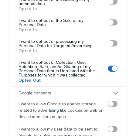
personal data.
grant or deny consent to Google and its third-party tags to
Opted In
use your data for below specified purposes in below Google
consent section.
I want to opt-out of the Sale of my
Personal Data.
Opted In
I want to opt-out of processing my
Personal Data for Targeted Advertising.
Opted In
Krasznahorkai László kapta az irodalmi
Nobel-díjat
I want to opt-out of Collection, Use,
Retention, Sale, and/or Sharing of my
2025. 10. 09.
|
Kultúrpart
Personal Data that Is Unrelated with the
Purposes for which it was collected.
Csütörtökön kora délután jelentette be a svéd Királyi
Opted Out
Akadémia, hogy 2025-ben Krasznahorkai Lászlónak ítélték
oda az irodalmi Nobel-díjat.
Google consents
I want to allow Google to enable storage
tovább
related to advertising like cookies on web or
device identifiers in apps.
I want to allow my user data to be sent to
Google for online advertising purposes.