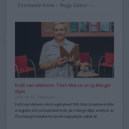
Csizmadia Anna – Nagy Gábor –...
Erdő van idebenn: Tóth Marcsi az új Margó-
díjas
2025. 10. 10.
|
Kultúrpart
Erdő van idebenn
című regényével Tóth Marcsi nyerte el idén
a legjobb első prózakötetesnek járó Margó-díjat, amelyet az
Őszi Margó Irodalmi Fesztivál megnyitóján adtak át.