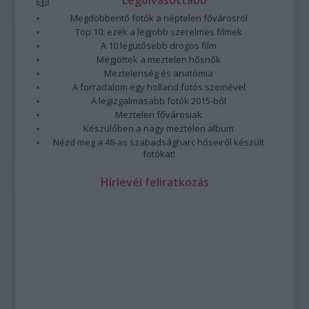
Legolvasottabb
Megdöbbentő fotók a néptelen fővárosról
Top 10: ezek a legjobb szerelmes filmek
A 10 legütősebb drogos film
Megjöttek a meztelen hősnők
Meztelenség és anatómia
A forradalom egy holland fotós szemével
A legizgalmasabb fotók 2015-ből
Meztelen fővárosiak
Készülőben a nagy meztelen album
Nézd meg a 48-as szabadságharc hőseiről készült
fotókat!
Hírlevél feliratkozás