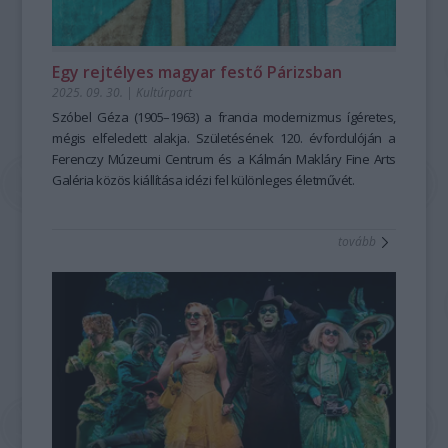
Egy rejtélyes magyar festő Párizsban
2025. 09. 30.
|
Kultúrpart
Szóbel Géza (1905–1963) a francia modernizmus ígéretes,
mégis elfeledett alakja. Születésének 120. évfordulóján a
Ferenczy Múzeumi Centrum és a Kálmán Makláry Fine Arts
Galéria közös kiállítása idézi fel különleges életművét.
tovább