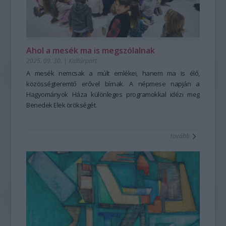
Ahol a mesék ma is megszólalnak
2025. 09. 30.
|
Kultúrpart
A mesék nemcsak a múlt emlékei, hanem ma is élő,
közösségteremtő erővel bírnak. A népmese napján a
Hagyományok Háza különleges programokkal idézi meg
Benedek Elek örökségét.
tovább