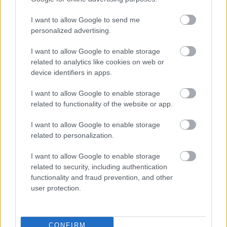
I want to allow Google to send me
personalized advertising.
I want to allow Google to enable storage
related to analytics like cookies on web or
device identifiers in apps.
Pogány Induló meghódítja Európát - jön az
EU Rap Tour ’26
I want to allow Google to enable storage
2025. 10. 09.
|
Kultúrpart
related to functionality of the website or app.
Telt házas hazai arénakoncertek, fesztiválsikerek és most
egy kontinensnyi kihívás – Pogány Induló először indul saját
I want to allow Google to enable storage
európai turnéra. Az
EU Rap Tour ’26
februárban startol, a
related to personalization.
rapper pedig új számokat és rendhagyó show-t ígér.
I want to allow Google to enable storage
tovább
related to security, including authentication
functionality and fraud prevention, and other
user protection.
CONFIRM