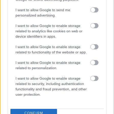
I want to allow Google to send me
personalized advertising.
I want to allow Google to enable storage
related to analytics like cookies on web or
device identifiers in apps.
Pogány Induló meghódítja Európát - jön az
EU Rap Tour ’26
I want to allow Google to enable storage
2025. 10. 09.
|
Kultúrpart
related to functionality of the website or app.
Telt házas hazai arénakoncertek, fesztiválsikerek és most
egy kontinensnyi kihívás – Pogány Induló először indul saját
I want to allow Google to enable storage
európai turnéra. Az
EU Rap Tour ’26
februárban startol, a
related to personalization.
rapper pedig új számokat és rendhagyó show-t ígér.
I want to allow Google to enable storage
tovább
related to security, including authentication
functionality and fraud prevention, and other
user protection.
CONFIRM