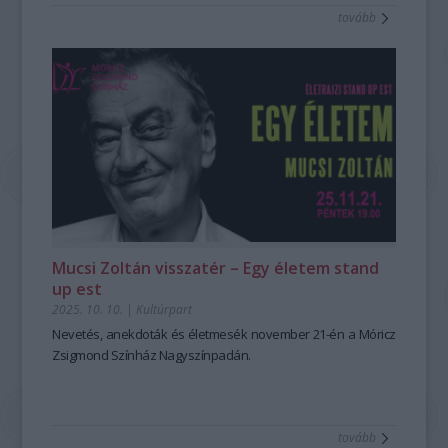
tovább
Mucsi Zoltán visszatér – Egy életem stand
up est
2025. 10. 10.
|
Kultúrpart
Nevetés, anekdoták és életmesék november 21-én a Móricz
Zsigmond Színház Nagyszínpadán.
tovább