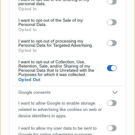
personal data.
grant or deny consent to Google and its third-party tags to
Opted In
use your data for below specified purposes in below Google
consent section.
I want to opt-out of the Sale of my
Personal Data.
Opted In
I want to opt-out of processing my
Personal Data for Targeted Advertising.
Opted In
Krasznahorkai László kapta az irodalmi
Nobel-díjat
I want to opt-out of Collection, Use,
Retention, Sale, and/or Sharing of my
2025. 10. 09.
|
Kultúrpart
Personal Data that Is Unrelated with the
Purposes for which it was collected.
Csütörtökön kora délután jelentette be a svéd Királyi
Opted Out
Akadémia, hogy 2025-ben Krasznahorkai Lászlónak ítélték
oda az irodalmi Nobel-díjat.
Google consents
I want to allow Google to enable storage
tovább
related to advertising like cookies on web or
device identifiers in apps.
I want to allow my user data to be sent to
Google for online advertising purposes.