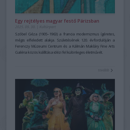
Egy rejtélyes magyar festő Párizsban
2025. 09. 30.
|
Kultúrpart
Szóbel Géza (1905–1963) a francia modernizmus ígéretes,
mégis elfeledett alakja. Születésének 120. évfordulóján a
Ferenczy Múzeumi Centrum és a Kálmán Makláry Fine Arts
Galéria közös kiállítása idézi fel különleges életművét.
tovább