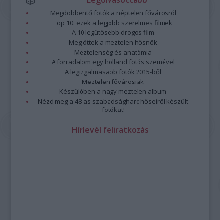
Legolvasottabb
Megdöbbentő fotók a néptelen fővárosról
Top 10: ezek a legjobb szerelmes filmek
A 10 legütősebb drogos film
Megjöttek a meztelen hősnők
Meztelenség és anatómia
A forradalom egy holland fotós szemével
A legizgalmasabb fotók 2015-ből
Meztelen fővárosiak
Készülőben a nagy meztelen album
Nézd meg a 48-as szabadságharc hőseiről készült
fotókat!
Hírlevél feliratkozás