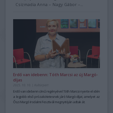
Csizmadia Anna – Nagy Gábor –...
Erdő van idebenn: Tóth Marcsi az új Margó-
díjas
2025. 10. 10.
|
Kultúrpart
Erdő van idebenn
című regényével Tóth Marcsi nyerte el idén
a legjobb első prózakötetesnek járó Margó-díjat, amelyet az
Őszi Margó Irodalmi Fesztivál megnyitóján adtak át.