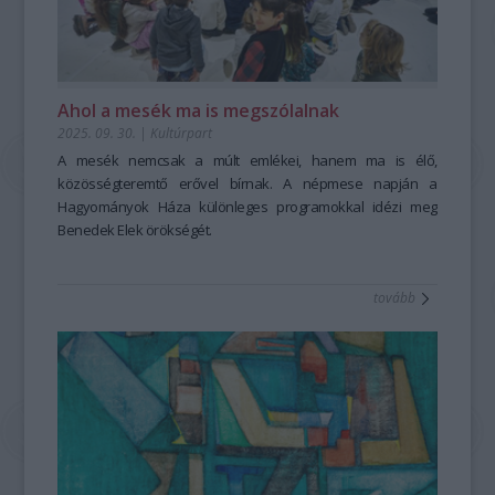
Ahol a mesék ma is megszólalnak
2025. 09. 30.
|
Kultúrpart
A mesék nemcsak a múlt emlékei, hanem ma is élő,
közösségteremtő erővel bírnak. A népmese napján a
Hagyományok Háza különleges programokkal idézi meg
Benedek Elek örökségét.
tovább