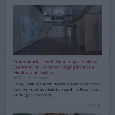
Krasznahorkai László Nobel-díjas író világa
Szentendrén – október végéig látható a
Minduntalan kiállítás
2025. 10. 10.
|
Kultúrpart
Szilágyi Zsófia Júlia irodalomtörténész izgalmas elemzéssel,
látványos, kreatív installációkkal közelíti meg Krasznahorkai
László egyedi prózavilágát.
tovább