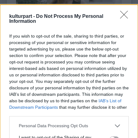
kulturpart -
Do Not Process My Personal
Information
If you wish to opt-out of the sale, sharing to third parties, or
processing of your personal or sensitive information for
targeted advertising by us, please use the below opt-out
section to confirm your selection. Please note that after your
opt-out request is processed you may continue seeing
A hagyomány és a kortárs divat találkozása
interest-based ads based on personal information utilized by
– „Kis fekete” divatbemutató a
us or personal information disclosed to third parties prior to
Hagyományok Házában
your opt-out. You may separately opt-out of the further
2025. 10. 09.
|
Kultúrpart
disclosure of your personal information by third parties on the
A Hagyományok Háza látványos divatbemutatón mutatja be
IAB’s list of downstream participants. This information may
a „Kis fekete” pályázat legjobb alkotásait, ahol a magyar népi
also be disclosed by us to third parties on the
IAB’s List of
hagyományok motívumai kortárs formában kelnek életre.
Downstream Participants
that may further disclose it to other
third parties.
tovább
Please note that this website/app uses one or more Google
Personal Data Processing Opt Outs
services and may gather and store information including but
not limited to your visit or usage behaviour. You may click to
I want to opt-out of the Sharing of my