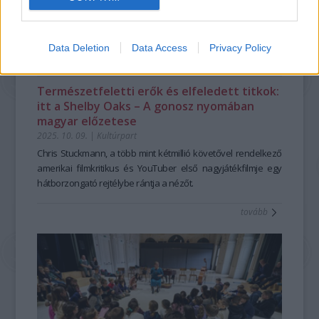
Data Deletion
Data Access
Privacy Policy
Természetfeletti erők és elfeledett titkok:
itt a Shelby Oaks – A gonosz nyomában
magyar előzetese
2025. 10. 09.
|
Kultúrpart
Chris Stuckmann, a több mint kétmillió követővel rendelkező
amerikai filmkritikus és YouTuber első nagyjátékfilmje egy
hátborzongató rejtélybe rántja a nézőt.
tovább