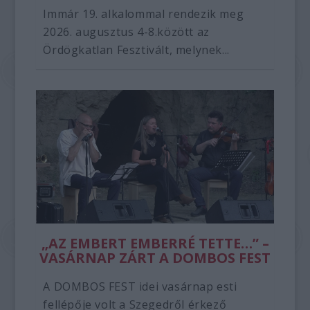
Immár 19. alkalommal rendezik meg
2026. augusztus 4-8.között az
Ördögkatlan Fesztivált, melynek...
„AZ EMBERT EMBERRÉ TETTE…” –
VASÁRNAP ZÁRT A DOMBOS FEST
A DOMBOS FEST idei vasárnap esti
fellépője volt a Szegedről érkező