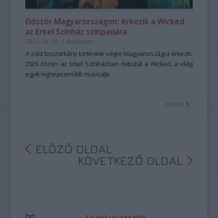
Először Magyarországon: érkezik a Wicked
az Erkel Színház színpadára
2025. 09. 29.
|
Kultúrpart
A zöld boszorkány története végre Magyarországra érkezik:
2026 őszén az Erkel Színházban debütál a Wicked, a világ
egyik legnépszerűbb musicalje.
tovább
ELŐZŐ OLDAL
KÖVETKEZŐ OLDAL