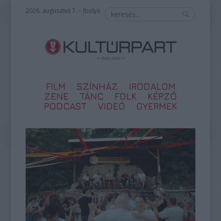
2026. augusztus 7. – Ibolya
FILM
SZÍNHÁZ
IRODALOM
ZENE
TÁNC
FOLK
KÉPZŐ
PODCAST
VIDEÓ
GYERMEK