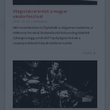
Világsztárral erősít a magyar
vándorfesztivál
2016. 10. 23.
|
Kultúrpart
Idén novemberben is folytatódik a világzenei roadshow, a
Héttorony Fesztivál. Budakalásztól Kolozsvárig, Makótól
Zalaegerszegig, Lendvától Topolyáig turnéznak a
szuperprodukciók Kárpát-medence-szerte.
tovább