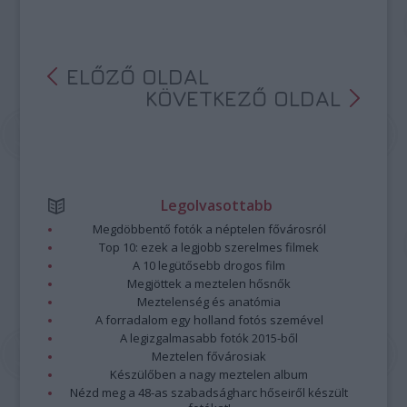
ELŐZŐ OLDAL
KÖVETKEZŐ OLDAL
Legolvasottabb
Megdöbbentő fotók a néptelen fővárosról
Top 10: ezek a legjobb szerelmes filmek
A 10 legütősebb drogos film
Megjöttek a meztelen hősnők
Meztelenség és anatómia
A forradalom egy holland fotós szemével
A legizgalmasabb fotók 2015-ből
Meztelen fővárosiak
Készülőben a nagy meztelen album
Nézd meg a 48-as szabadságharc hőseiről készült