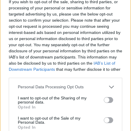
2015. 06. 23.
|
Kultúrpart
If you wish to opt-out of the sale, sharing to third parties, or
processing of your personal or sensitive information for
Rengeteg munkával, civil összefogással, 15 évvel ezelőtt
targeted advertising by us, please use the below opt-out
életre hívták a
Dombos Fest
et, amely azóta is a
Vajdaság
section to confirm your selection. Please note that after your
legjelentősebb és legkedveltebb
művészeti fesztivál
ja.
opt-out request is processed you may continue seeing
interest-based ads based on personal information utilized by
tovább
us or personal information disclosed to third parties prior to
your opt-out. You may separately opt-out of the further
disclosure of your personal information by third parties on the
IAB’s list of downstream participants. This information may
also be disclosed by us to third parties on the
IAB’s List of
Downstream Participants
that may further disclose it to other
third parties.
Please note that this website/app uses one or more Google
Personal Data Processing Opt Outs
services and may gather and store information including but
not limited to your visit or usage behaviour. You may click to
I want to opt-out of the Sharing of my
personal data.
grant or deny consent to Google and its third-party tags to
Opted In
use your data for below specified purposes in below Google
Nagyváradon is lecsap a Horda
consent section.
2015. 05. 17.
|
Kultúrpart
I want to opt-out of the Sale of my
Personal Data.
Lajkó Félix zenéjére épül a
Közép-Európa Táncszínház
Horda
Opted In