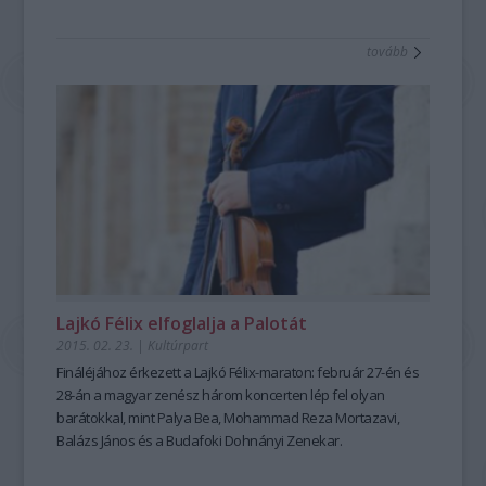
tovább
Lajkó Félix elfoglalja a Palotát
2015. 02. 23.
|
Kultúrpart
Fináléjához érkezett a Lajkó Félix-maraton:
február 27-én és
28-án
a magyar zenész
három koncert
en lép fel olyan
barátokkal, mint Palya Bea, Mohammad Reza Mortazavi,
Balázs János és a Budafoki Dohnányi Zenekar.