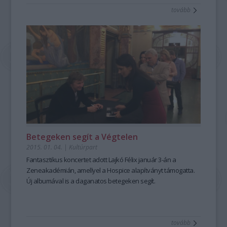
tovább
Betegeken segít a Végtelen
2015. 01. 04.
|
Kultúrpart
Fantasztikus koncertet
adott
Lajkó Félix
január 3-án a
Zeneakadémián, amellyel a
Hospice alapítványt
támogatta.
Új albumával is a daganatos betegeken segít.
tovább