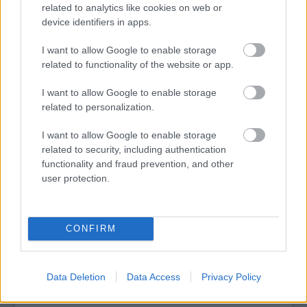
related to analytics like cookies on web or
device identifiers in apps.
I want to allow Google to enable storage
tovább
related to functionality of the website or app.
I want to allow Google to enable storage
related to personalization.
I want to allow Google to enable storage
related to security, including authentication
functionality and fraud prevention, and other
user protection.
Magyar zenész hozta el a nemzetközi díjat
CONFIRM
2015. 03. 31.
|
Kultúrpart
Lajkó Félix
hegedűművész-zeneszerzőnek ítélték oda a
szerbiai Avantgárd Hagyománya-díjat
az idén - számolt be
Data Deletion
Data Access
Privacy Policy
róla kedden a
Magyar Szó
című újvidéki napilap.