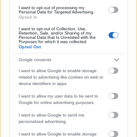
című darabja, amit jövő héten
Nagyvárad
on láthat a
közönség. Az
Infinite Dance Festival
pénteki napján az
I want to opt-out of processing my
Personal Data for Targeted Advertising.
András Lóránt Társulat
tól
Lecké
t is kapunk.
Opted In
I want to opt-out of Collection, Use,
tovább
Retention, Sale, and/or Sharing of my
Personal Data that Is Unrelated with the
Purposes for which it was collected.
Opted Out
Google consents
I want to allow Google to enable storage
related to advertising like cookies on web or
device identifiers in apps.
I want to allow my user data to be sent to
Google for online advertising purposes.
Közös koncertet ad a két magyar virtuóz
2015. 04. 18.
|
Kultúrpart
I want to allow Google to send me
personalized advertising.
Május 3-án
19.30-kor, az MVM-koncertek
Balázs János három
arca
című sorozatának keretében lép színpadra a
I want to allow Google to enable storage
Zeneakadémián Lajkó Félix
és
Balázs János.