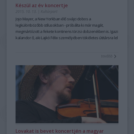
Készül az év koncertje
2015. 10. 13.
|
Kultúrpart
Jojo Mayer
, a New Yorkban élő svájci
dobos
a
legkülönbözőbb stílusokban - próbálta ki már magát,
megmártózott a fekete kontinens törzsi dobzenéiben is. Igazi
kalandor ő, aki
Lajkó Félix
személyében tökéletes útitársra lel
az
október 18-i koncerten
, amely a
Müpában
lesz.
tovább
Lovakat is bevet koncertjén a magyar