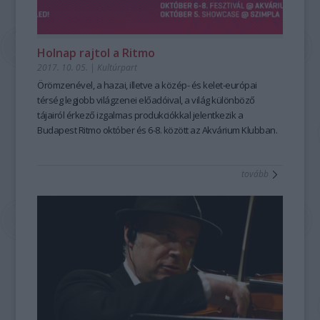
Holnap rajtol a Ritmo
2017. 10. 05.
|
Kultúrpart
Örömzenével, a hazai, illetve a közép- és kelet-európai
térség legjobb világzenei előadóival, a világ különböző
tájairól érkező izgalmas produkciókkal jelentkezik a
Budapest Ritmo október és 6-8. között az Akvárium Klubban.
Idén először átadnak a fesztiválról elnevezett díjat is egy
világzenei szakembernek.
tovább