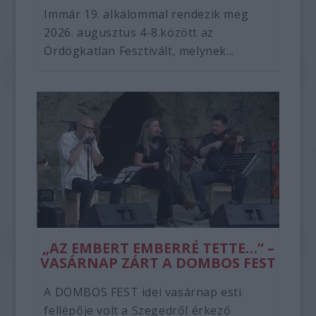
Immár 19. alkalommal rendezik meg
2026. augusztus 4-8.között az
Ördögkatlan Fesztivált, melynek...
„AZ EMBERT EMBERRÉ TETTE…” –
VASÁRNAP ZÁRT A DOMBOS FEST
A DOMBOS FEST idei vasárnap esti
fellépője volt a Szegedről érkező