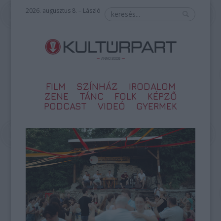
2026. augusztus 8. – László
FILM
SZÍNHÁZ
IRODALOM
ZENE
TÁNC
FOLK
KÉPZŐ
PODCAST
VIDEÓ
GYERMEK