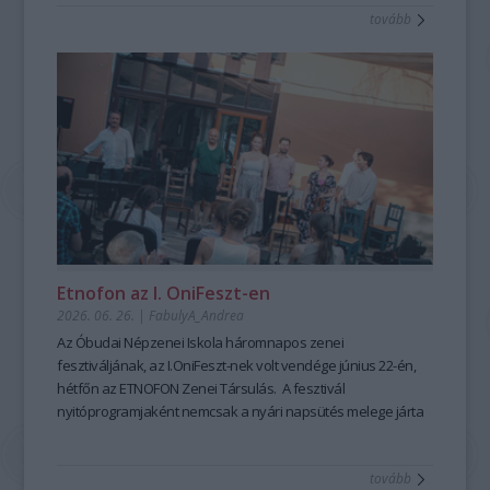
tovább
mesemondás nemcsak művészi élményt ad, hanem
kiemelten fontos készségeket fejleszt; hozzájárul a
magabiztosabb megszólaláshoz, fellépéshez, segíti az
előadói, pedagógusi jelenlétet, fejleszti a meggyőző, hiteles
kommunikációt is – olyan készségeket, amelyek digitális
korunkban is hangsúlyozottan értékesek. Ehhez nyújt
nagyszerű lehetőséget az idén 25 éves Hagyományok Háza
ősszel induló képzése, mely pedagógusok és
közművelődési szakemberek számára kínál elmélyült
szakmai és gyakorlati tudást a szövegfolklór tanulásáról és
tanításának módszertanáról.
Fábián
Etnofon az I. OniFeszt-en
Évi
2026. 06. 26.
|
FabulyA_Andrea
mesemondó
Az Óbudai Népzenei Iskola háromnapos zenei
a
fesztiváljának, az I.OniFeszt-nek volt vendége június 22-én,
Hagyományok
hétfőn az ETNOFON Zenei Társulás. A fesztivál
Házában
nyitóprogramjaként nemcsak a nyári napsütés melege járta
-
át az iskola kis, otthonos kertjét, hanem a Pazar dallam- és
Fotó:
szövegvilággal, muzikalitással felépített koncertműsor
Hrotkó
tovább
harmóniái is.
Bálint