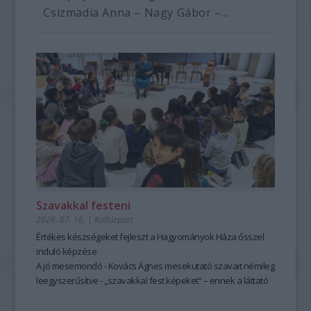
Csizmadia Anna – Nagy Gábor –...
Szavakkal festeni
2026. 07. 16.
|
Kultúrpart
Értékes készségeket fejleszt a Hagyományok Háza ősszel
induló képzése
A jó mesemondó - Kovács Ágnes mesekutató szavait némileg
leegyszerűsítve - „szavakkal fest képeket” – ennek a láttató
erejű mesemondásnak a hagyományos módszere pedig
tanulható, tanítható. A szabad, rögtönző, élőszavas