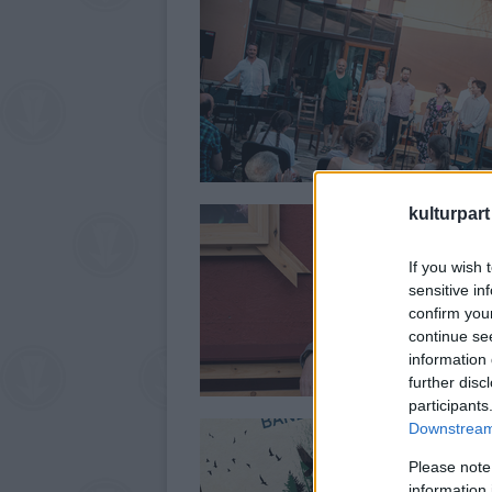
kulturpart
If you wish 
sensitive in
confirm you
continue se
information 
further disc
participants
Downstream 
Please note
information 