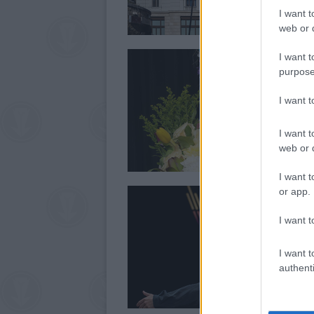
I want t
web or d
I want t
purpose
I want 
I want t
web or d
I want t
or app.
I want t
I want t
authenti