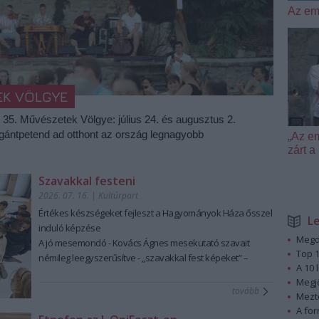
Az em
EK VÖLGYE
a 35. Művészetek Völgye: július 24. és augusztus 2.
igántpetend ad otthont az ország legnagyobb
„Az e
zárt
Szavakkal festeni
2026. 07. 16.
|
Kultúrpart
Értékes készségeket fejleszt a Hagyományok Háza ősszel
L
induló képzése
Megd
A jó mesemondó - Kovács Ágnes mesekutató szavait
Top 1
némileg leegyszerűsítve - „szavakkal fest képeket” –
A 10 
ennek a láttató erejű mesemondásnak a hagyományos
Megj
módszere pedig tanulható, tanítható. A szabad, rögtönző,
tovább
Mezt
élőszavas mesemondás nemcsak művészi élményt ad,
A fo
hanem kiemelten fontos készségeket fejleszt; hozzájárul