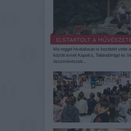
ELSTARTOLT A MŰVÉSZET
Ma reggel hivatalosan is kezdetét vette 
között ismét Kapolcs, Taliándörögd és V
összművészeti...