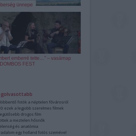
berség ünnepe
mbert emberré tette…” – vasárnap
 a DOMBOS FEST
egolvasottabb
öbbentő fotók a néptelen fővárosról
0: ezek a legjobb szerelmes filmek
legütősebb drogos film
öttek a meztelen hősnők
elenség és anatómia
rradalom egy holland fotós szemével