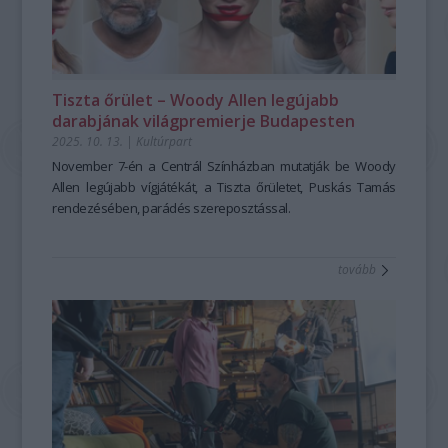
Tiszta őrület – Woody Allen legújabb
darabjának világpremierje Budapesten
2025. 10. 13.
|
Kultúrpart
November 7-én a Centrál Színházban mutatják be Woody
Allen legújabb vígjátékát, a
Tiszta őrületet
, Puskás Tamás
rendezésében, parádés szereposztással.
tovább