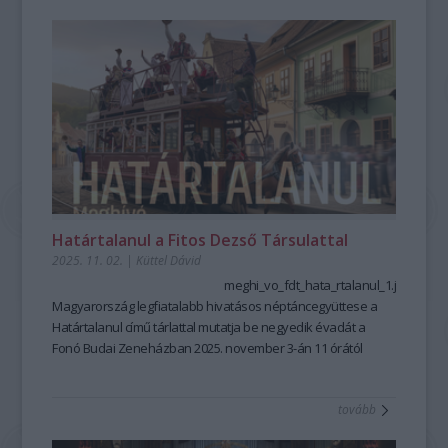
különleges vendégként a Junior Prima díjas jazz-
szaxofonművész, Oláh Kálmán Jr. csatlakozott hozzájuk, új
árnyalatokkal gazdagítva az amúgy is sodró hangzásvilágot.
Határtalanul a Fitos Dezső Társulattal
2025. 11. 02.
|
Küttel Dávid
meghi_vo_fdt_hata_rtalanul_1.jpg
Magyarország legfiatalabb hivatásos néptáncegyüttese a
Határtalanul című tárlattal mutatja be negyedik évadát
a
Fonó Budai Zeneházban
2025. november 3-án 11 órától
Az évad első bemutatója szeptember végén a
Transylvania
Express
volt. A kiállításon ezt a táncképekben, ritmusokban,
tovább
dallamokban gazdag erdélyi körutazást
Papp Kornél
különleges fotóin keresztül mutatják meg, melyek a
Magyar