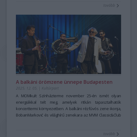
tovább
A balkáni örömzene ünnepe Budapesten
2025. 12. 05.
|
Kultúrpart
A MOMkult Színházterme november 25-én ismét olyan
energiákkal telt meg, amelyek ritkán tapasztalhatók
koncerttermi környezetben. A balkáni rézfúvós zene ikonja,
BobanMarković és világhírű zenekara az MVM Classic&Club
koncertsorozat meghívására tért vissza Budapestre, hogy a
közönségnek egyetlen este alatt felidézze mindazt, amiért a
tovább
balkáni örömzene egész kontinenseket hódít meg. Ezúttal