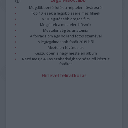
Legolvasottabb
Megdöbbentő fotók a néptelen fővárosról
Top 10: ezek a legjobb szerelmes filmek
A 10 legütősebb drogos film
Megjöttek a meztelen hősnők
Meztelenség és anatómia
A forradalom egy holland fotós szemével
A legizgalmasabb fotók 2015-ből
Meztelen fővárosiak
Készülőben a nagy meztelen album
Nézd meg a 48-as szabadságharc hőseiről készült
fotókat!
Hírlevél feliratkozás