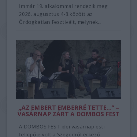
Immár 19. alkalommal rendezik meg
2026. augusztus 4-8.között az
Ördögkatlan Fesztivált, melynek...
„AZ EMBERT EMBERRÉ TETTE…” –
VASÁRNAP ZÁRT A DOMBOS FEST
A DOMBOS FEST idei vasárnap esti
fellépője volt a Szegedről érkező