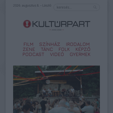
2026. augusztus 8. – László
FILM
SZÍNHÁZ
IRODALOM
ZENE
TÁNC
FOLK
KÉPZŐ
PODCAST
VIDEÓ
GYERMEK