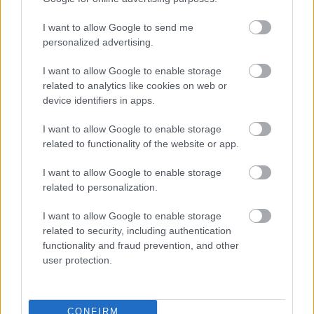
I want to allow Google to send me
personalized advertising.
I want to allow Google to enable storage
related to analytics like cookies on web or
device identifiers in apps.
Túlvilági olimpikonok a Depeche Mode
univerzumában – grandiózus show az MVM
I want to allow Google to enable storage
Dome-ban
related to functionality of the website or app.
2025. 10. 16.
|
Kultúrpart
Két olimpiai bajnok, Szász Emese és Fodor Rajmund is kilép a
I want to allow Google to enable storage
valóság kereteiből, hogy misztikus lényként keljen életre a
related to personalization.
101 Hang Depeche Mode Special Tribute
produkciójában.
I want to allow Google to enable storage
tovább
related to security, including authentication
functionality and fraud prevention, and other
user protection.
CONFIRM