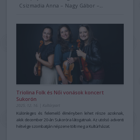
Csizmadia Anna – Nagy Gábor –...
Triolina Folk és Női vonások koncert
Sukorón
2025. 12. 16.
|
Kultúrpart
Különleges és felemelő élményben lehet része azoknak,
akik december 20-án Sukoróra látogatnak. Az utolsó adventi
hétvége szombatján népzene tölti meg a Kultúrházat.