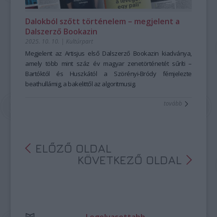
Dalokból szőtt történelem – megjelent a
Dalszerző Bookazin
2025. 10. 10.
|
Kultúrpart
Megjelent az Artisjus első Dalszerző Bookazin kiadványa,
amely több mint száz év magyar zenetörténetét sűríti –
Bartóktól és Huszkától a Szörényi-Bródy fémjelezte
beathullámig, a bakelittől az algoritmusig.
tovább
ELŐZŐ OLDAL
KÖVETKEZŐ OLDAL