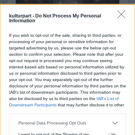
Vasúttörténeti Parkban
készültek. A társulat jelmezeiből is
láthatnak pár izgalmas darabot, és ahogy azt már
megszokhattuk, a társulat tagjai lendületes élő táncképekkel
kulturpart -
Do Not Process My Personal
is színesítik az eseményt.
Information
Az előadás mottója a Határtalanul kiállítás mottója is egyben,
melyet
Kányádi Sándor Előhang
című verséből választottak:
If you wish to opt-out of the sale, sharing to third parties, or
“(...)
vannak vidékek viselem
processing of your personal or sensitive information for
akár a bőrt a testemen
targeted advertising by us, please use the below opt-out
meggyötörten is gyönyörű
section to confirm your selection. Please note that after your
tájak ahol a keserű
opt-out request is processed you may continue seeing
Dupla jubileumi koncert: SoNoRo 20 & FAB
számban édessé ízesül
interest-based ads based on personal information utilized by
10
vannak vidékek legbelül”
us or personal information disclosed to third parties prior to
2025. 10. 21.
|
Kultúrpart
A társulat
17 előadást tart
repertoáron minden korosztályt
your opt-out. You may separately opt-out of the further
megcélozva. Az előző évadban 7 új előadást mutattak be,
A Kelemen Barnabás és Kokas Katalin hegedűművész-
disclosure of your personal information by third parties on the
idén ezek továbbjátszása van fókuszban. A
házaspár által alapított Fesztivál Akadémia
Budapest 2025-
Bernarda
IAB’s list of downstream participants. This information may
ballada
ben ünnepelte 10. évfordulóját. 2025 azonban nemcsak a
friss szereposztással születik újjá, a
Taven Baxtale! -
also be disclosed by us to third parties on the
IAB’s List of
Legyetek szerencsések!
FAB, hanem stratégiai
partnere, a romániai SoNoRo életében
és
Tántorgók – a hazát elhagyók
Downstream Participants
that may further disclose it to other
emlékére
is mérföldkő, hiszen a Razvan Popovici brácsaművész
továbbra is a társulat legnépszerűbb produkciói.
third parties.
tovább
által
A társulat kiemelt küldetése a
vezetett partnerfesztivál idén ünnepli 20 éves
tehetséggondozás
, három
különböző városban (Győr, Szentendre, Budapest) vezetnek
fennállását.
Please note that this website/app uses one or more Google
Personal Data Processing Opt Outs
csoportokat, amelyekhez a kezdetek óta több ezer gyerek
services and may gather and store information including but
kapcsolódott.
not limited to your visit or usage behaviour. You may click to
I want to opt-out of the Sharing of my