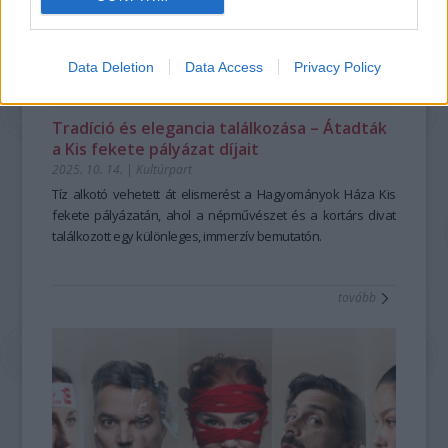
Data Deletion
Data Access
Privacy Policy
Tradíció és elegancia találkozása – Átadták
a Kis fekete pályázat díjait
2025. 10. 14.
|
Kultúrpart
Tíz alkotó vehetett át elismerést a Hagyományok Háza Kis
fekete pályázatán, ahol a népművészet és a kortárs divat
találkozott egy különleges, immerzív bemutatón.
tovább