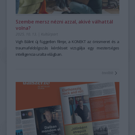
Szembe mersz nézni azzal, akivé válhattál
volna?
2025. 10. 13.
|
Kultúrpart
Vigh Bálint új független filmje, a
KONEKT
az önismeret és a
traumafeldolgozás kérdéseit vizsgálja egy mesterséges
intelligencia uralta világban.
tovább