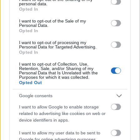
personal data.
A
Petőfi Kulturális Program
keretében hamarosan az
grant or deny consent to Google and its third-party tags to
Opted In
Örömtánc
című előadásukkal utazzák körbe az országot, de
use your data for below specified purposes in below Google
műsoron tartják egyedülálló
Tündérhinta
című babaszínházi
consent section.
I want to opt-out of the Sale of my
Personal Data.
előadásukat és a
Kamaszodók - Élet a falakon túl
ifjúsági
Opted In
előadást is.
Új mesedarabbal és babaszínházi
előadással
gazdagodik repertoárjuk.
I want to opt-out of processing my
Az
ünnepi időszakra
a társulat a
Karácsonyi álom - a fény
Personal Data for Targeted Advertising.
meséje
című előadással készül, amit kicsiknek és nagyoknak
Opted In
Dongó a Zeneakadémián
is ajánlanak.
Gyerektáncház-sorozatukat is
a jeles napokra
2025. 10. 19.
|
Küttel Dávid
I want to opt-out of Collection, Use,
fűzik fel (pásztorünnep, Márton-nap, advent), minden
Retention, Sale, and/or Sharing of my
hónapban a Fonó Budai Zeneházban
Szokolay Dongó Balázs az improvizáció népi fúvós
Personal Data that Is Unrelated with the
Purposes for which it was collected.
nagymestere, emellett zeneszerzéssel is foglalkozik.
Opted Out
Karakteres játéka, egyedi dallamformálása és ötletes szólói
rengeteg alkotó számára jelentenek kapcsolódási pontot.
Számos meghívást kapnak
nagyprodukciókba
, így a
Google consents
Születésnapi műsorában életútja fontos és jelenleg is aktív
közelmúltban „403. billentyű” – Presser-koncert vendégei
formációit mutatja be -- a teljesség igénye nélkül.
voltak, most a december 28-ai
Dohnányi zenekarral
közös
I want to allow Google to enable storage
tovább
nagykoncertre készülnek.
related to advertising like cookies on web or
device identifiers in apps.
I want to allow my user data to be sent to
Google for online advertising purposes.