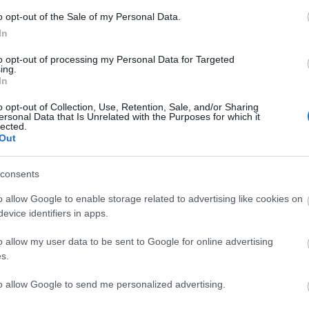
Nyilván az elfogultság beszél belőlem, mikor azt mondom,
o opt-out of the Sale of my Personal Data.
a The Loved One egy igen szerényre, soványra sikeredett
In
anyag a rocktörténelem egyik legzseniálisabb alakjáról.
Mindazonáltal kuriózum az INXS-rajongóknak, hiszen a hat
to opt-out of processing my Personal Data for Targeted
ing.
dalt tartalmazó lemezen két, eddig soha nem hallott szám
In
is felcsendül.
tovább
o opt-out of Collection, Use, Retention, Sale, and/or Sharing
Papok az éterben
ersonal Data that Is Unrelated with the Purposes for which it
lected.
2008. 12. 17.
|
Kánya Andrea
Out
Slágergyanús papi trió, katolikus trip-hop, tibeti
szerzetesek, zsidó anekdóták: akinek a karácsony nem
consents
csak az elmebeteg ajándékvásárlásról és hajszáról szól,
az most picit elmélyülhet az egyházi zene és a vallásos
o allow Google to enable storage related to advertising like cookies on
tanítások kavalkádjában.
evice identifiers in apps.
tovább
o allow my user data to be sent to Google for online advertising
„Büszkén vállaltam, hogy kimondunk
s.
mindent, és malackodunk”
2008. 12. 16.
|
Kánya Andrea
to allow Google to send me personalized advertising.
Kozma Orsival egy belvárosi kávézóban találkozom.