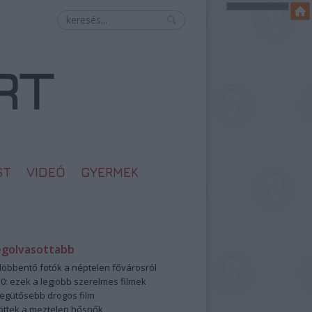
ST
VIDEÓ
GYERMEK
egolvasottabb
öbbentő fotók a néptelen fővárosról
0: ezek a legjobb szerelmes filmek
legütősebb drogos film
öttek a meztelen hősnők