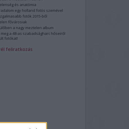
elenség és anatómia
rradalom egy holland fotós szemével
izgalmasabb fotók 2015-ből
elen fővárosiak
ülőben a nagy meztelen album
 meg a 48-as szabadságharc hőseiről
lt fotókat!
vél feliratkozás