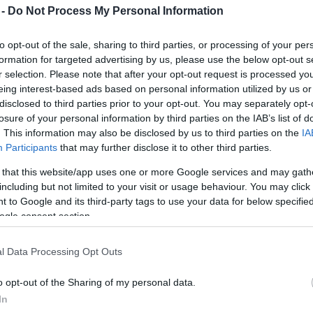
 -
Do Not Process My Personal Information
Az intuíció nem segít a szexen
2009. 01. 04.
|
Kánya Andrea
to opt-out of the sale, sharing to third parties, or processing of your per
Jamie Foxx új lemezének hallgatása közben leginkább a
formation for targeted advertising by us, please use the below opt-out s
tyúk vagy a tojás-dilemma csapdájába eshetünk, hogy
r selection. Please note that after your opt-out request is processed y
tudniillik most akkor az énekesként debütáló színészt,
eing interest-based ads based on personal information utilized by us or
vagy a színészként tevékenykedő énekest hallgatjuk-e. Az
disclosed to third parties prior to your opt-out. You may separately opt-
biztos, Jamie énekelni tud, csak épp nem mindegy, hogy
losure of your personal information by third parties on the IAB’s list of
mit.
tovább
. This information may also be disclosed by us to third parties on the
IA
Participants
that may further disclose it to other third parties.
Szilveszterezz Pistabával, vagy maradj
 that this website/app uses one or more Google services and may gath
otthon
including but not limited to your visit or usage behaviour. You may click 
2008. 12. 26.
|
Kánya Andrea
 to Google and its third-party tags to use your data for below specifi
Virsli és konfetti a nappaliban, megabrutál parti vagy
ogle consent section.
petárda az Andrássyn? Igazából tök mindegy, így is, úgy is
eljön 2009, de azért legyünk optimisták, hiszen tudjuk,
olyan lesz a jövő év, amilyen az utolsó nap. Szóval
l Data Processing Opt Outs
ajánlunk néhány programot az év utolsó napjára, a többi
tovább
már nem a mi dolgunk.
o opt-out of the Sharing of my personal data.
A férfi, aki mindannyiunknak hiányzik
In
2008. 12. 19.
|
Kánya Andrea