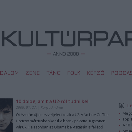
ODALOM
ZENE
TÁNC
FOLK
KÉPZŐ
PODCA
10 dolog, amit a U2-ról tudni kell
L
2009. 01. 27.
|
Kánya Andrea
Megd
Öt év után új lemezzel jelentkezik a U2. A No Line On The
Top 1
Horizon márciusban kerül a boltok polcaira, izgatottan
A 10 
várjuk. Ha azonban az Obama beiktatásán is fellépő
Megj