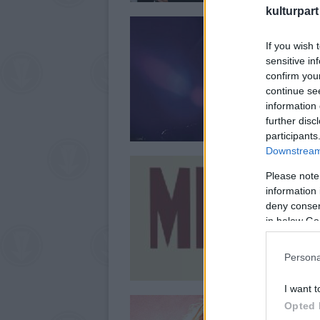
kulturpart
If you wish 
sensitive in
confirm you
continue se
information 
further disc
participants
Downstream 
Please note
information 
deny consent
in below Go
Persona
I want t
Opted 