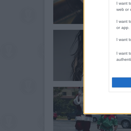
I want t
web or d
I want t
or app.
I want t
I want t
authenti