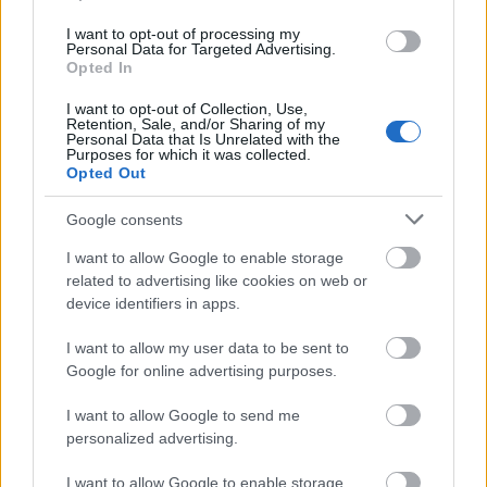
kutatja a
Magyar Nemzeti Múzeum
(MNM)
Robert Capa - A
I want to opt-out of processing my
játékos
című, kedden nyíló kiállítása.
Personal Data for Targeted Advertising.
Opted In
I want to opt-out of Collection, Use,
Retention, Sale, and/or Sharing of my
tovább
Personal Data that Is Unrelated with the
Purposes for which it was collected.
Opted Out
Google consents
I want to allow Google to enable storage
related to advertising like cookies on web or
device identifiers in apps.
I want to allow my user data to be sent to
Google for online advertising purposes.
Korcsolyapálya lesz a Múzeumkertből?
I want to allow Google to send me
2013. 08. 24.
|
Kultúrpart
personalized advertising.
Budapest legújabb kulturális helyszíne a
Múzeumkert
Garden and Lounge
péntek este nyílt meg a
Magyar Nemzeti
I want to allow Google to enable storage