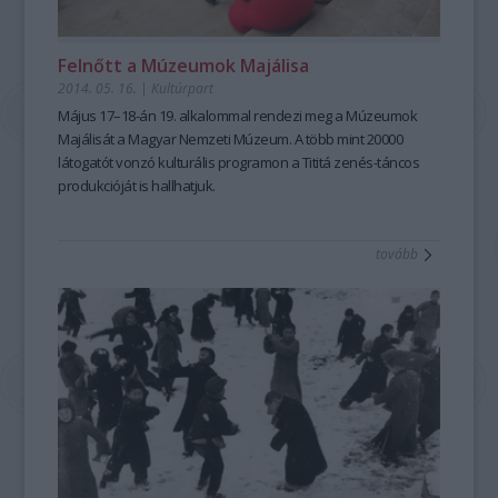
Felnőtt a Múzeumok Majálisa
2014. 05. 16.
|
Kultúrpart
Május 17–18-án
19. alkalommal rendezi meg a Múzeumok
Majálisát a
Magyar Nemzeti Múzeum
. A több mint 20000
látogatót vonzó kulturális programon a
Tititá
zenés-táncos
produkcióját is hallhatjuk.
tovább