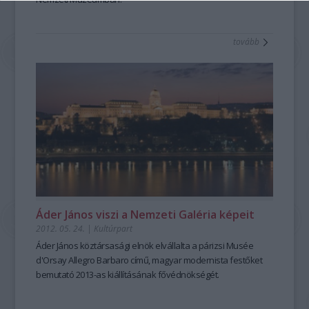
tovább
Áder János viszi a Nemzeti Galéria képeit
2012. 05. 24.
|
Kultúrpart
Áder János köztársasági elnök elvállalta a párizsi Musée
d'Orsay Allegro Barbaro című, magyar modernista festőket
bemutató 2013-as kiállításának fővédnökségét.