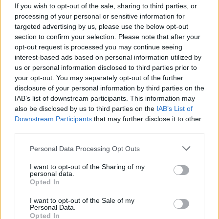
If you wish to opt-out of the sale, sharing to third parties, or
A
Magyar Nemzeti Múzeum korábbi főigazgatójá
t kedden, 73
processing of your personal or sensitive information for
éves korában érte a halál. Számos
nemzetközi és magyar
targeted advertising by us, please use the below opt-out
kiállítás rendezése
mellett főigazgatósága alatt zajlott a
section to confirm your selection. Please note that after your
Magyar Nemzeti Múzeum átfogó rekonstrukciója.
opt-out request is processed you may continue seeing
interest-based ads based on personal information utilized by
us or personal information disclosed to third parties prior to
tovább
your opt-out. You may separately opt-out of the further
disclosure of your personal information by third parties on the
IAB’s list of downstream participants. This information may
also be disclosed by us to third parties on the
IAB’s List of
Downstream Participants
that may further disclose it to other
third parties.
Please note that this website/app uses one or more Google
Personal Data Processing Opt Outs
services and may gather and store information including but
not limited to your visit or usage behaviour. You may click to
I want to opt-out of the Sharing of my
personal data.
grant or deny consent to Google and its third-party tags to
Opted In
use your data for below specified purposes in below Google
Újra láthatjuk a magyar játékost
consent section.
I want to opt-out of the Sale of my
2013. 09. 17.
|
Kultúrpart
Personal Data.
A világhírű magyar származású fotográfus „szerepeit"
Opted In