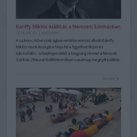
Bánffy Miklós-kiállítás a Nemzeti Színházban
2014. 09. 21.
|
Kultúrpart
A számos művészeti ágban emlékezeteset alkotó Bánffy
Miklós munkásságára hívja fel a figyelmet Illúzió és
tükröződés - a
Naplegendától a Nagyúrig
címmel a
Nemzeti
Színház Zikkurat Kiállítótermében
vasárnap megnyílt kiállítás.
tovább