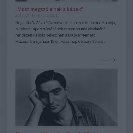
„Most megszólalnak a képek"
2014. 01. 17.
|
Kultúrpart
Hegedűs D. Géza
élőzenével fűszerezett irodalmi délutánja,
a
Robert Capa
születésének centenáriuma alkalmából
rendezett kiállítás helyszínén a
Magyar Nemzeti
Múzeumban
, január 19-én, vasárnap délután 4 órától.
tovább