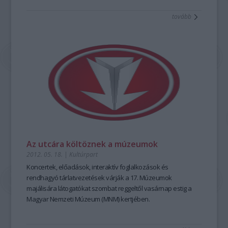
tovább
Az utcára költöznek a múzeumok
2012. 05. 18.
|
Kultúrpart
Koncertek, előadások, interaktív foglalkozások és
rendhagyó tárlatvezetések várják a 17. Múzeumok
majálisára látogatókat szombat reggeltől vasárnap estig a
Magyar Nemzeti Múzeum (MNM) kertjében.