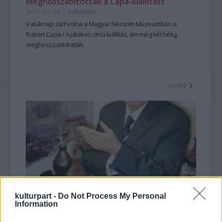
Meghosszabították a Capa-kiállítást
2014. 01. 13.
|
Kultúrpart
Vasárnap zárt volna
a Magyar Nemzeti Múzeumban a
Robert Capa / A játékos
című kiállítás, ám
még két hétig
meghosszabbították.
tovább
kulturpart -
Do Not Process My Personal
Information
Elhunyt Kovács Tibor régész
2013. 11. 21.
|
Kultúrpart