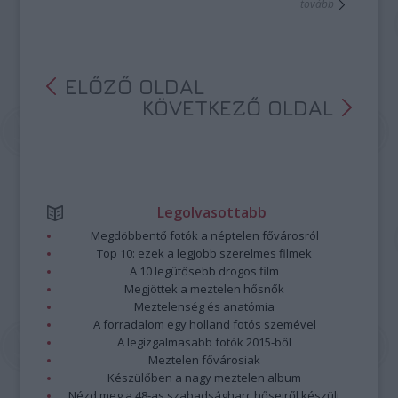
tovább
ELŐZŐ OLDAL
KÖVETKEZŐ OLDAL
Legolvasottabb
Megdöbbentő fotók a néptelen fővárosról
Top 10: ezek a legjobb szerelmes filmek
A 10 legütősebb drogos film
Megjöttek a meztelen hősnők
Meztelenség és anatómia
A forradalom egy holland fotós szemével
A legizgalmasabb fotók 2015-ből
Meztelen fővárosiak
Készülőben a nagy meztelen album
Nézd meg a 48-as szabadságharc hőseiről készült