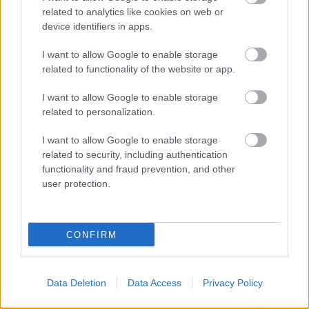
Múzeum
oldalában.
related to analytics like cookies on web or
device identifiers in apps.
I want to allow Google to enable storage
tovább
related to functionality of the website or app.
I want to allow Google to enable storage
related to personalization.
I want to allow Google to enable storage
related to security, including authentication
functionality and fraud prevention, and other
user protection.
A tavalyi sajtó képekben
CONFIRM
2013. 03. 29.
|
Kultúrpart
Több mint
460 fotó
- köztük a
Magyar Sajtófotó Pályázat
mintegy 240 díjazott alkotása - tekinthető meg a
XXXI. Magyar
Data Deletion
Data Access
Privacy Policy
Sajtófotó Kiállítá
son, amely csütörtökön nyílt meg a Magyar
Nemzeti Múzeumban.