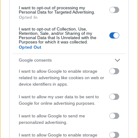
előadóművészeti oktatási program, amelyben különböző
fogyatékossággal élő és ép fiatalok együtt képződhetnek.
I want to opt-out of processing my
Personal Data for Targeted Advertising.
Opted In
I want to opt-out of Collection, Use,
tovább
Retention, Sale, and/or Sharing of my
Personal Data that Is Unrelated with the
Purposes for which it was collected.
Opted Out
Google consents
I want to allow Google to enable storage
related to advertising like cookies on web or
device identifiers in apps.
I want to allow my user data to be sent to
Google for online advertising purposes.
Kikötő a Kultúrparton
2020. 02. 23.
|
Kultúrpart
I want to allow Google to send me
personalized advertising.
Olyan kulturális központot álmodtak fiatal építészek
Szentendrére, amelynek funkcionalitását nem csak a város,
I want to allow Google to enable storage
de a Duna is alapvetően meghatározza. A pályázat a