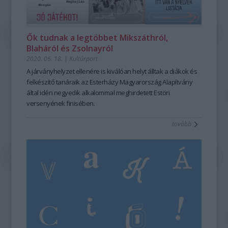
Ők tudnak a legtöbbet Mikszáthról,
Blaháról és Zsolnayról
2020. 06. 18.
|
Kultúrpart
A járványhelyzet ellenére is kiválóan helyt álltak a diákok és
felkészítő tanáraik az Esterházy Magyarország Alapítvány
által idén negyedik alkalommal meghirdetett Estöri
versenyének finisében.
tovább