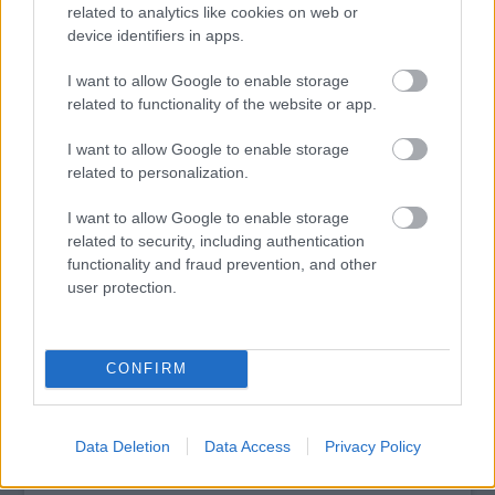
related to analytics like cookies on web or
Kultúrpart címet kapta.
device identifiers in apps.
I want to allow Google to enable storage
tovább
related to functionality of the website or app.
I want to allow Google to enable storage
related to personalization.
I want to allow Google to enable storage
related to security, including authentication
functionality and fraud prevention, and other
user protection.
Iskolai erőszak a láthatáron
CONFIRM
2020. 02. 20.
|
Kultúrpart
A
Pitbull Kamilla Gimnázium
című előadás alkotói február 26-
án és 27-én a Három Holló Kávéházban mutatják be
Data Deletion
Data Access
Privacy Policy
középiskolásoknak szóló színházi nevelési produkciójukat.