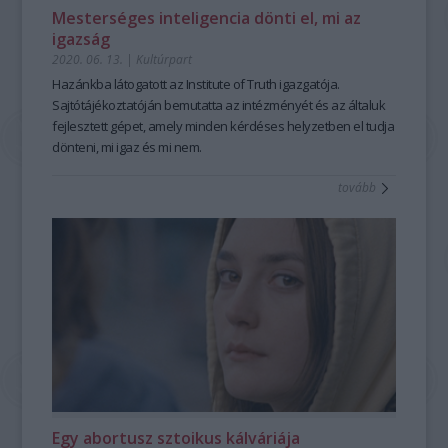
Mesterséges inteligencia dönti el, mi az
igazság
2020. 06. 13.
|
Kultúrpart
Hazánkba látogatott az Institute of Truth igazgatója.
Sajtótájékoztatóján bemutatta az intézményét és az általuk
fejlesztett gépet, amely minden kérdéses helyzetben el tudja
dönteni, mi igaz és mi nem.
tovább
Egy abortusz sztoikus kálváriája