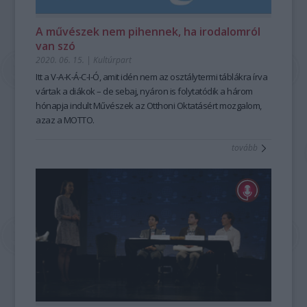
A művészek nem pihennek, ha irodalomról
van szó
2020. 06. 15.
|
Kultúrpart
Itt a V-A-K-Á-C-I-Ó, amit idén nem az osztálytermi táblákra írva
vártak a diákok – de sebaj, nyáron is folytatódik a három
hónapja indult Művészek az Otthoni Oktatásért mozgalom,
azaz a MOTTO.
tovább