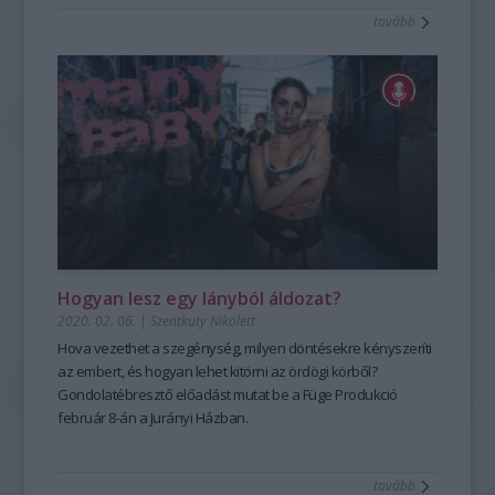
tovább
Hogyan lesz egy lányból áldozat?
2020. 02. 06.
|
Szentkuty Nikolett
Hova vezethet a szegénység, milyen döntésekre kényszeríti
az embert, és hogyan lehet kitörni az ördögi körből?
Gondolatébresztő előadást mutat be a Füge Produkció
február 8-án a Jurányi Házban.
tovább