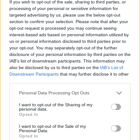
If you wish to opt-out of the sale, sharing to third parties, or
Tegnap a BMC-ben adták át a rangos zenei és irodalmi
processing of your personal or sensitive information for
díjakat, a nyertesekről készült miniportrékat idén is a
targeted advertising by us, please use the below opt-out
Kultúrpart csapata készítette. Nézzétek meg kisfilmjeinket!
section to confirm your selection. Please note that after your
opt-out request is processed you may continue seeing
interest-based ads based on personal information utilized by
tovább
us or personal information disclosed to third parties prior to
your opt-out. You may separately opt-out of the further
disclosure of your personal information by third parties on the
IAB’s list of downstream participants. This information may
also be disclosed by us to third parties on the
IAB’s List of
Downstream Participants
that may further disclose it to other
third parties.
Please note that this website/app uses one or more Google
Personal Data Processing Opt Outs
services and may gather and store information including but
not limited to your visit or usage behaviour. You may click to
I want to opt-out of the Sharing of my
personal data.
grant or deny consent to Google and its third-party tags to
Opted In
use your data for below specified purposes in below Google
Indul az ArtMenők Tanoda Program!
consent section.
2020. 03. 01.
|
Kultúrpart
I want to opt-out of the Sale of my
Personal Data.
Az ArtMenőkkel Magyarországon először indul olyan
Opted In