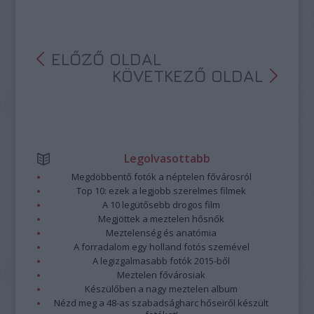
ELŐZŐ OLDAL
KÖVETKEZŐ OLDAL
Legolvasottabb
Megdöbbentő fotók a néptelen fővárosról
Top 10: ezek a legjobb szerelmes filmek
A 10 legütősebb drogos film
Megjöttek a meztelen hősnők
Meztelenség és anatómia
A forradalom egy holland fotós szemével
A legizgalmasabb fotók 2015-ből
Meztelen fővárosiak
Készülőben a nagy meztelen album
Nézd meg a 48-as szabadságharc hőseiről készült