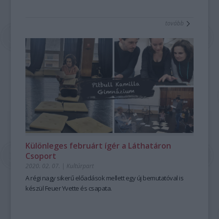
tovább
Különleges februárt ígér a Láthatáron
Csoport
2020. 02. 07.
|
Kultúrpart
A régi nagy sikerű előadások mellett egy új bemutatóval is
készül Feuer Yvette és csapata.